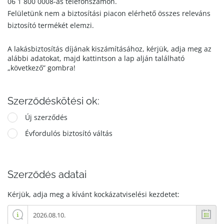
06 1 800 0008-as telefonszámon.
Felületünk nem a biztosítási piacon elérhető összes releváns
biztosító termékét elemzi.
A lakásbiztosítás díjának kiszámításához, kérjük, adja meg az
alábbi adatokat, majd kattintson a lap alján található
„következő” gombra!
Szerződéskötési ok:
Új szerződés
Évfordulós biztosító váltás
Szerződés adatai
Kérjük, adja meg a kívánt kockázatviselési kezdetet: