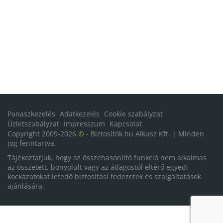
Panaszkezelés
Adatkezelés
Cookie szabályzat
Üzletszabályzat
Impresszum
Kapcsolat
Copyright 2009-2026
©
- Biztosítók.hu Alkusz Kft. | Minden
jog fenntartva.
Tájékoztatjuk, hogy az összehasonlító funkció nem alkalmas
az összetett, bonyolult vagy az átlagostól eltérő egyedi
kockázatokat lefedő biztosítási fedezetek és szolgáltatások
ajánlására.