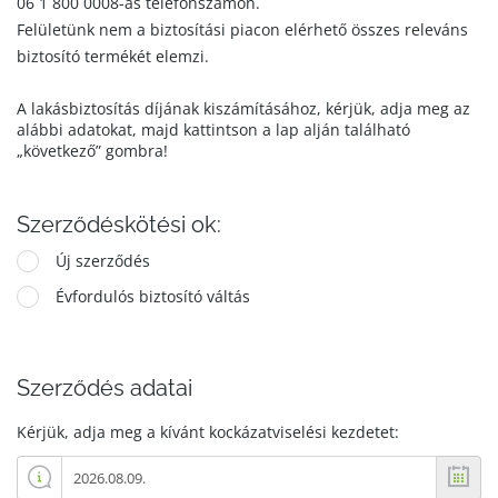
06 1 800 0008-as telefonszámon.
Felületünk nem a biztosítási piacon elérhető összes releváns
biztosító termékét elemzi.
A lakásbiztosítás díjának kiszámításához, kérjük, adja meg az
alábbi adatokat, majd kattintson a lap alján található
„következő” gombra!
Szerződéskötési ok:
Új szerződés
Évfordulós biztosító váltás
Szerződés adatai
Kérjük, adja meg a kívánt kockázatviselési kezdetet: