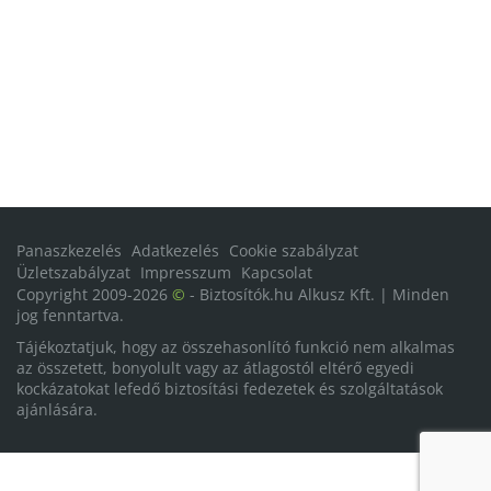
Panaszkezelés
Adatkezelés
Cookie szabályzat
Üzletszabályzat
Impresszum
Kapcsolat
Copyright 2009-2026
©
- Biztosítók.hu Alkusz Kft. | Minden
jog fenntartva.
Tájékoztatjuk, hogy az összehasonlító funkció nem alkalmas
az összetett, bonyolult vagy az átlagostól eltérő egyedi
kockázatokat lefedő biztosítási fedezetek és szolgáltatások
ajánlására.