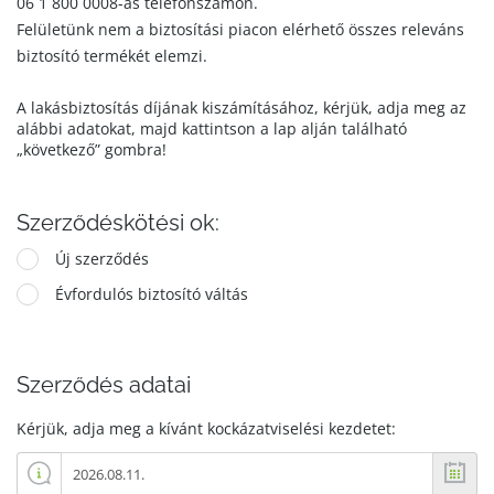
06 1 800 0008-as telefonszámon.
Felületünk nem a biztosítási piacon elérhető összes releváns
biztosító termékét elemzi.
A lakásbiztosítás díjának kiszámításához, kérjük, adja meg az
alábbi adatokat, majd kattintson a lap alján található
„következő” gombra!
Szerződéskötési ok:
Új szerződés
Évfordulós biztosító váltás
Szerződés adatai
Kérjük, adja meg a kívánt kockázatviselési kezdetet: