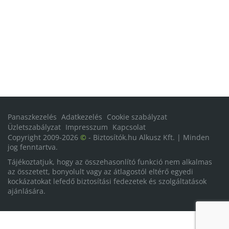
Panaszkezelés
Adatkezelés
Cookie szabályzat
Üzletszabályzat
Impresszum
Kapcsolat
Copyright 2009-2026
©
- Biztosítók.hu Alkusz Kft. | Minden
jog fenntartva.
Tájékoztatjuk, hogy az összehasonlító funkció nem alkalmas
az összetett, bonyolult vagy az átlagostól eltérő egyedi
kockázatokat lefedő biztosítási fedezetek és szolgáltatások
ajánlására.