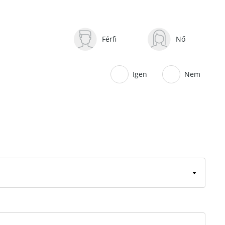
Férfi
Nő
Igen
Nem