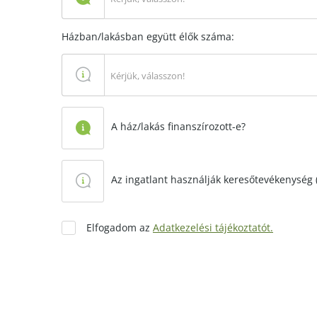
Házban/lakásban együtt élők száma:
Kérjük, válasszon!
A ház/lakás finanszírozott-e?
Az ingatlant használják keresőtevékenység (
Elfogadom az
Adatkezelési tájékoztatót.