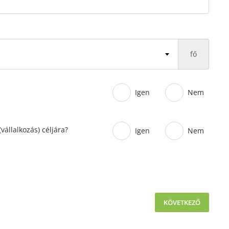
fő
Igen
Nem
vállalkozás) céljára?
Igen
Nem
KÖVETKEZŐ