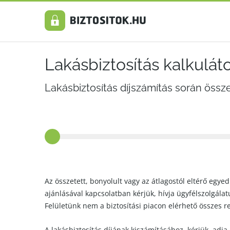
Lakásbiztosítás kalkulát
Lakásbiztosítás díjszámítás során össz
Az összetett, bonyolult vagy az átlagostól eltérő egyed
ajánlásával kapcsolatban kérjük, hívja ügyfélszolgála
Felületünk nem a biztosítási piacon elérhető összes r
A lakásbiztosítás díjának kiszámításához, kérjük, adja