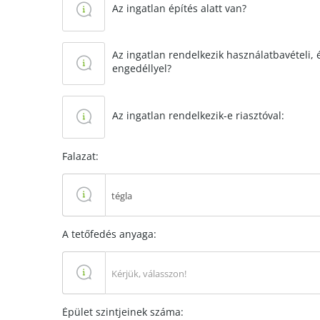
Az ingatlan építés alatt van?
Az ingatlan rendelkezik használatbavételi,
engedéllyel?
Az ingatlan rendelkezik-e riasztóval:
Falazat:
tégla
A tetőfedés anyaga:
Kérjük, válasszon!
Épület szintjeinek száma: