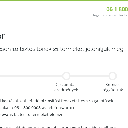
06 1 80
Ingyenes szakértői t
or
esen 10 biztosítónak 21 termékét jelenítjük meg.
Díjszámítási
Kérését
eredmények
rögzítettük
i kockázatokat lefedő biztosítási fedezetek és szolgáltatások
tunkat a 06 1 800 0008-as telefonszámon.
eleváns biztosító termékét elemzi.
 meg az alábbi adatokat, majd kattintson a lap alján található