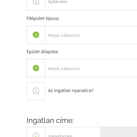
Főépület típusa:
Kérjük, válasszon!
Épület állapota:
Kérjük, válasszon!
Az ingatlan nyaraló-e?
Ingatlan címe: