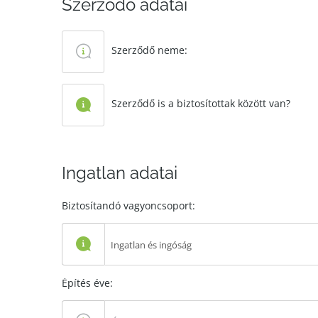
Szerződő adatai
Szerződő neme:
Szerződő is a biztosítottak között van?
Ingatlan adatai
Biztosítandó vagyoncsoport:
Ingatlan és ingóság
Építés éve: