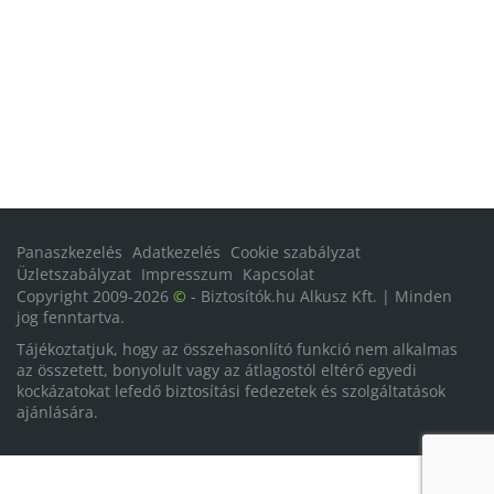
Panaszkezelés
Adatkezelés
Cookie szabályzat
Üzletszabályzat
Impresszum
Kapcsolat
Copyright 2009-2026
©
- Biztosítók.hu Alkusz Kft. | Minden
jog fenntartva.
Tájékoztatjuk, hogy az összehasonlító funkció nem alkalmas
az összetett, bonyolult vagy az átlagostól eltérő egyedi
kockázatokat lefedő biztosítási fedezetek és szolgáltatások
ajánlására.