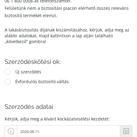
06 1 800 0008-as telefonszámon.
Felületünk nem a biztosítási piacon elérhető összes releváns
biztosító termékét elemzi.
A lakásbiztosítás díjának kiszámításához, kérjük, adja meg az
alábbi adatokat, majd kattintson a lap alján található
„következő” gombra!
Szerződéskötési ok:
Új szerződés
Évfordulós biztosító váltás
Szerződés adatai
Kérjük, adja meg a kívánt kockázatviselési kezdetet: