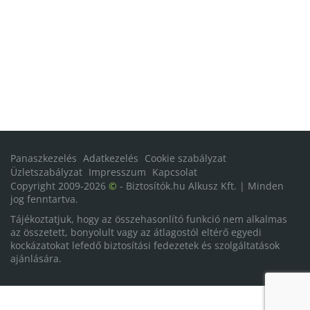
Panaszkezelés
Adatkezelés
Cookie szabályzat
Üzletszabályzat
Impresszum
Kapcsolat
Copyright 2009-2026
©
- Biztosítók.hu Alkusz Kft. | Minden
jog fenntartva.
Tájékoztatjuk, hogy az összehasonlító funkció nem alkalmas
az összetett, bonyolult vagy az átlagostól eltérő egyedi
kockázatokat lefedő biztosítási fedezetek és szolgáltatások
ajánlására.