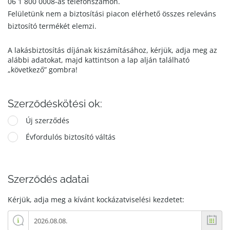
06 1 800 0008-as telefonszámon.
Felületünk nem a biztosítási piacon elérhető összes releváns
biztosító termékét elemzi.
A lakásbiztosítás díjának kiszámításához, kérjük, adja meg az
alábbi adatokat, majd kattintson a lap alján található
„következő” gombra!
Szerződéskötési ok:
Új szerződés
Évfordulós biztosító váltás
Szerződés adatai
Kérjük, adja meg a kívánt kockázatviselési kezdetet: