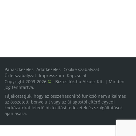
Panaszkezelés
Adatkezelés
Cookie szabályzat
Üzletszabályzat
Impresszum
Kapcsolat
Copyright 2009-2026
©
- Biztosítók.hu Alkusz Kft. | Minden
jog fenntartva.
Tájékoztatjuk, hogy az összehasonlító funkció nem alkalmas
az összetett, bonyolult vagy az átlagostól eltérő egyedi
kockázatokat lefedő biztosítási fedezetek és szolgáltatások
ajánlására.