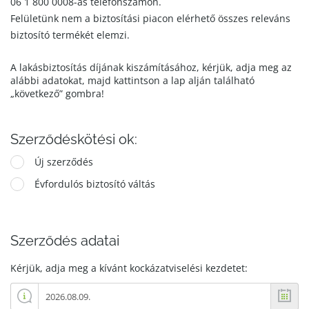
06 1 800 0008-as telefonszámon.
Felületünk nem a biztosítási piacon elérhető összes releváns
biztosító termékét elemzi.
A lakásbiztosítás díjának kiszámításához, kérjük, adja meg az
alábbi adatokat, majd kattintson a lap alján található
„következő” gombra!
Szerződéskötési ok:
Új szerződés
Évfordulós biztosító váltás
Szerződés adatai
Kérjük, adja meg a kívánt kockázatviselési kezdetet: