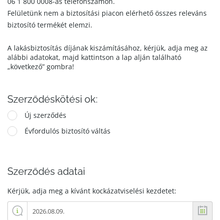
06 1 800 0008-as telefonszámon.
Felületünk nem a biztosítási piacon elérhető összes releváns
biztosító termékét elemzi.
A lakásbiztosítás díjának kiszámításához, kérjük, adja meg az
alábbi adatokat, majd kattintson a lap alján található
„következő” gombra!
Szerződéskötési ok:
Új szerződés
Évfordulós biztosító váltás
Szerződés adatai
Kérjük, adja meg a kívánt kockázatviselési kezdetet: