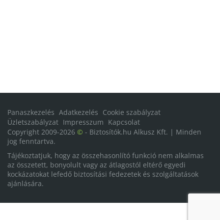
Panaszkezelés
Adatkezelés
Cookie szabályzat
Üzletszabályzat
Impresszum
Kapcsolat
Copyright 2009-2026
©
- Biztosítók.hu Alkusz Kft. | Minden
jog fenntartva.
Tájékoztatjuk, hogy az összehasonlító funkció nem alkalmas
az összetett, bonyolult vagy az átlagostól eltérő egyedi
kockázatokat lefedő biztosítási fedezetek és szolgáltatások
ajánlására.