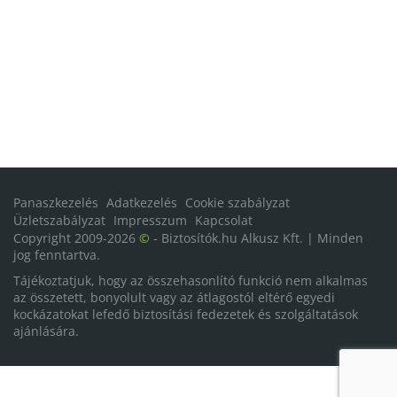
Panaszkezelés
Adatkezelés
Cookie szabályzat
Üzletszabályzat
Impresszum
Kapcsolat
Copyright 2009-2026
©
- Biztosítók.hu Alkusz Kft. | Minden
jog fenntartva.
Tájékoztatjuk, hogy az összehasonlító funkció nem alkalmas
az összetett, bonyolult vagy az átlagostól eltérő egyedi
kockázatokat lefedő biztosítási fedezetek és szolgáltatások
ajánlására.