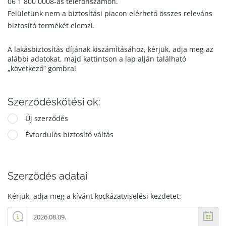
06 1 800 0008-as telefonszámon.
Felületünk nem a biztosítási piacon elérhető összes releváns
biztosító termékét elemzi.
A lakásbiztosítás díjának kiszámításához, kérjük, adja meg az
alábbi adatokat, majd kattintson a lap alján található
„következő” gombra!
Szerződéskötési ok:
Új szerződés
Évfordulós biztosító váltás
Szerződés adatai
Kérjük, adja meg a kívánt kockázatviselési kezdetet: