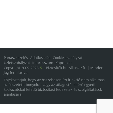
Panaszkezelés
Adatkezelés
Cookie szabályzat
Üzletszabályzat
Impresszum
Kapcsolat
Copyright 2009-2026
©
- Biztosítók.hu Alkusz Kft. | Minden
jog fenntartva.
Tájékoztatjuk, hogy az összehasonlító funkció nem alkalmas
az összetett, bonyolult vagy az átlagostól eltérő egyedi
kockázatokat lefedő biztosítási fedezetek és szolgáltatások
ajánlására.