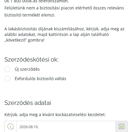
06 1 800 0008-as telefonszámon.
Felületünk nem a biztosítási piacon elérhető összes releváns
biztosító termékét elemzi.
A lakásbiztosítás díjának kiszámításához, kérjük, adja meg az
alábbi adatokat, majd kattintson a lap alján található
„következő” gombra!
Szerződéskötési ok:
Új szerződés
Évfordulós biztosító váltás
Szerződés adatai
Kérjük, adja meg a kívánt kockázatviselési kezdetet: