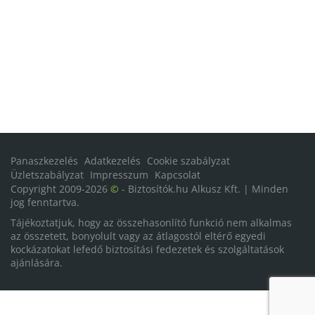
Panaszkezelés
Adatkezelés
Cookie szabályzat
Üzletszabályzat
Impresszum
Kapcsolat
Copyright 2009-2026
©
- Biztosítók.hu Alkusz Kft. | Minden
jog fenntartva.
Tájékoztatjuk, hogy az összehasonlító funkció nem alkalmas
az összetett, bonyolult vagy az átlagostól eltérő egyedi
kockázatokat lefedő biztosítási fedezetek és szolgáltatások
ajánlására.