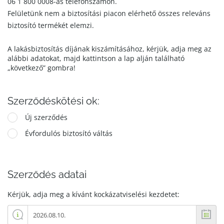
06 1 800 0008-as telefonszámon.
Felületünk nem a biztosítási piacon elérhető összes releváns
biztosító termékét elemzi.
A lakásbiztosítás díjának kiszámításához, kérjük, adja meg az
alábbi adatokat, majd kattintson a lap alján található
„következő” gombra!
Szerződéskötési ok:
Új szerződés
Évfordulós biztosító váltás
Szerződés adatai
Kérjük, adja meg a kívánt kockázatviselési kezdetet: