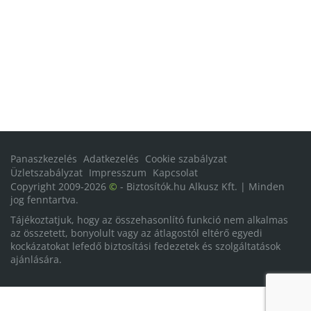
Panaszkezelés
Adatkezelés
Cookie szabályzat
Üzletszabályzat
Impresszum
Kapcsolat
Copyright 2009-2026
©
- Biztosítók.hu Alkusz Kft. | Minden
jog fenntartva.
Tájékoztatjuk, hogy az összehasonlító funkció nem alkalmas
az összetett, bonyolult vagy az átlagostól eltérő egyedi
kockázatokat lefedő biztosítási fedezetek és szolgáltatások
ajánlására.