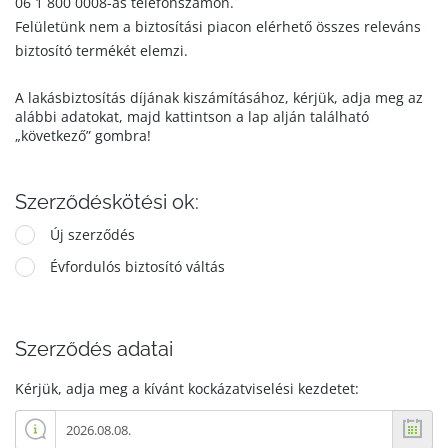
06 1 800 0008-as telefonszámon.
Felületünk nem a biztosítási piacon elérhető összes releváns
biztosító termékét elemzi.
A lakásbiztosítás díjának kiszámításához, kérjük, adja meg az
alábbi adatokat, majd kattintson a lap alján található
„következő” gombra!
Szerződéskötési ok:
Új szerződés
Évfordulós biztosító váltás
Szerződés adatai
Kérjük, adja meg a kívánt kockázatviselési kezdetet: