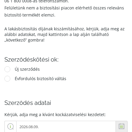
06 1 800 0008-as telefonszámon.
Felületünk nem a biztosítási piacon elérhető összes releváns
biztosító termékét elemzi.
A lakásbiztosítás díjának kiszámításához, kérjük, adja meg az
alábbi adatokat, majd kattintson a lap alján található
„következő” gombra!
Szerződéskötési ok:
Új szerződés
Évfordulós biztosító váltás
Szerződés adatai
Kérjük, adja meg a kívánt kockázatviselési kezdetet: