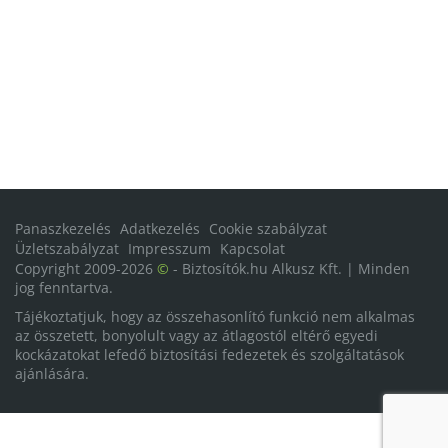
Panaszkezelés
Adatkezelés
Cookie szabályzat
Üzletszabályzat
Impresszum
Kapcsolat
Copyright 2009-2026
©
- Biztosítók.hu Alkusz Kft. | Minden
jog fenntartva.
Tájékoztatjuk, hogy az összehasonlító funkció nem alkalmas
az összetett, bonyolult vagy az átlagostól eltérő egyedi
kockázatokat lefedő biztosítási fedezetek és szolgáltatások
ajánlására.