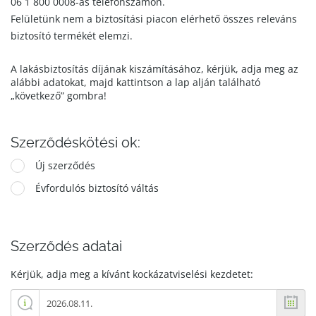
06 1 800 0008-as telefonszámon.
Felületünk nem a biztosítási piacon elérhető összes releváns
biztosító termékét elemzi.
A lakásbiztosítás díjának kiszámításához, kérjük, adja meg az
alábbi adatokat, majd kattintson a lap alján található
„következő” gombra!
Szerződéskötési ok:
Új szerződés
Évfordulós biztosító váltás
Szerződés adatai
Kérjük, adja meg a kívánt kockázatviselési kezdetet: