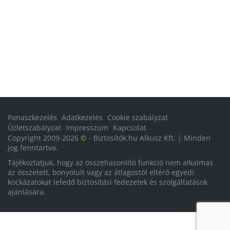
Panaszkezelés
Adatkezelés
Cookie szabályzat
Üzletszabályzat
Impresszum
Kapcsolat
Copyright 2009-2026
©
- Biztosítók.hu Alkusz Kft. | Minden
jog fenntartva.
Tájékoztatjuk, hogy az összehasonlító funkció nem alkalmas
az összetett, bonyolult vagy az átlagostól eltérő egyedi
kockázatokat lefedő biztosítási fedezetek és szolgáltatások
ajánlására.