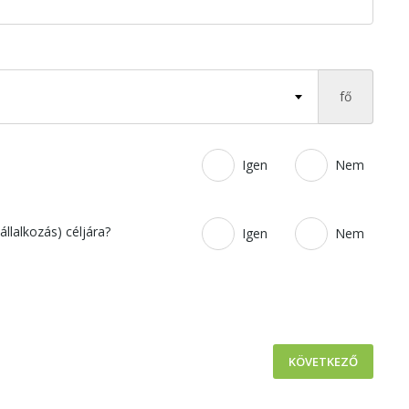
fő
Igen
Nem
llalkozás) céljára?
Igen
Nem
KÖVETKEZŐ