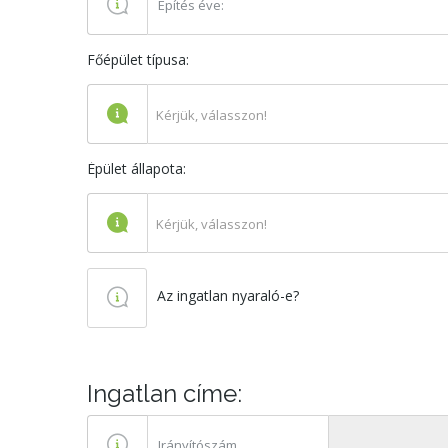
Főépület típusa:
Kérjük, válasszon!
Épület állapota:
Kérjük, válasszon!
Az ingatlan nyaraló-e?
Ingatlan címe: