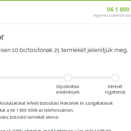
06 1 800
Ingyenes szakértői tan
or
esen 10 biztosítónak 21 termékét jelenítjük meg.
Díjszámítási
Kérését
eredmények
rögzítettük
 kockázatokat lefedő biztosítási fedezetek és szolgáltatások
unkat a 06 1 800 0008-as telefonszámon.
eváns biztosító termékét elemzi.
eg az alábbi adatokat, majd kattintson a lap alján található