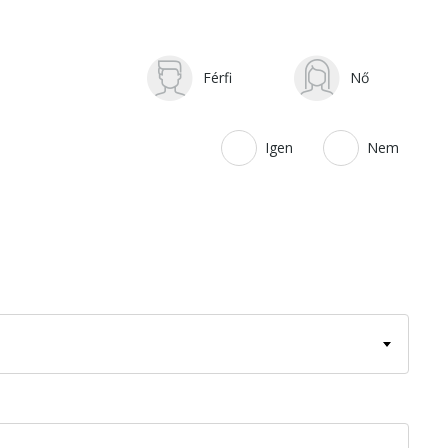
Férfi
Nő
Igen
Nem