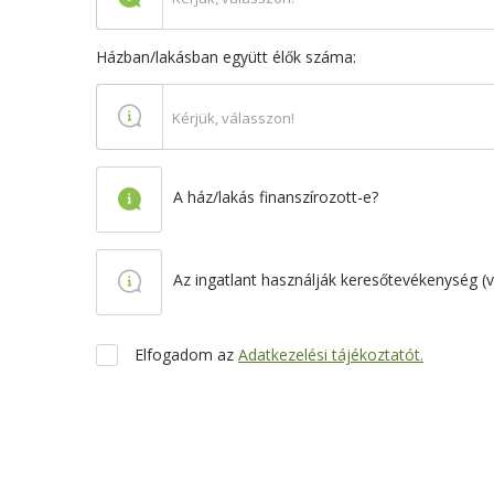
Házban/lakásban együtt élők száma:
Kérjük, válasszon!
A ház/lakás finanszírozott-e?
Az ingatlant használják keresőtevékenység (vá
Elfogadom az
Adatkezelési tájékoztatót.