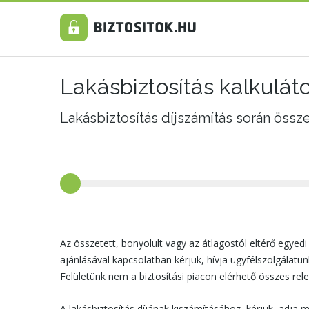
Lakásbiztosítás kalkulát
Lakásbiztosítás díjszámítás során össz
Az összetett, bonyolult vagy az átlagostól eltérő egyedi
ajánlásával kapcsolatban kérjük, hívja ügyfélszolgálat
Felületünk nem a biztosítási piacon elérhető összes rel
A lakásbiztosítás díjának kiszámításához, kérjük, adja m