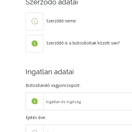
Szerződő adatai
Szerződő neme:
Szerződő is a biztosítottak között van?
Ingatlan adatai
Biztosítandó vagyoncsoport:
Ingatlan és ingóság
Építés éve: