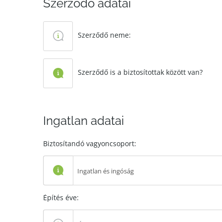
Szerződő adatai
Szerződő neme:
Szerződő is a biztosítottak között van?
Ingatlan adatai
Biztosítandó vagyoncsoport:
Ingatlan és ingóság
Építés éve: