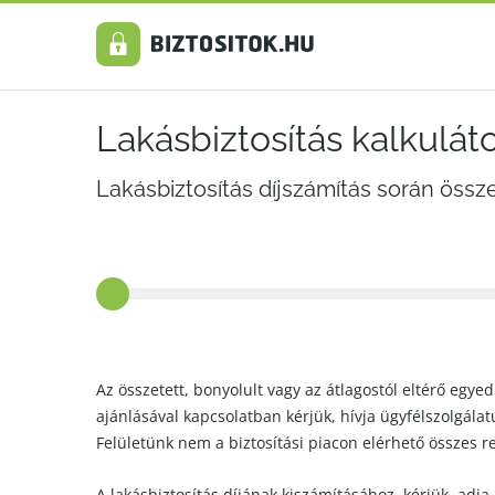
Lakásbiztosítás kalkulát
Lakásbiztosítás díjszámítás során össz
Az összetett, bonyolult vagy az átlagostól eltérő egyed
ajánlásával kapcsolatban kérjük, hívja ügyfélszolgála
Felületünk nem a biztosítási piacon elérhető összes r
A lakásbiztosítás díjának kiszámításához, kérjük, adja