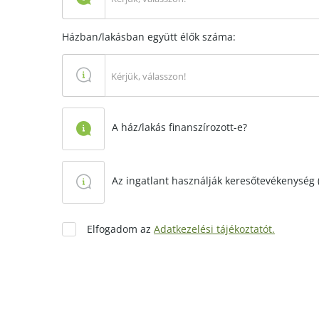
Házban/lakásban együtt élők száma:
Kérjük, válasszon!
A ház/lakás finanszírozott-e?
Az ingatlant használják keresőtevékenység (
Elfogadom az
Adatkezelési tájékoztatót.