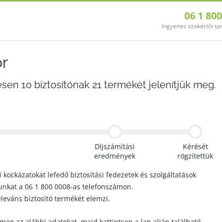
06 1 80
Ingyenes szakértői t
or
esen 10 biztosítónak 21 termékét jelenítjük meg.
Díjszámítási
Kérését
eredmények
rögzítettük
i kockázatokat lefedő biztosítási fedezetek és szolgáltatások
tunkat a 06 1 800 0008-as telefonszámon.
eleváns biztosító termékét elemzi.
 meg az alábbi adatokat, majd kattintson a lap alján található