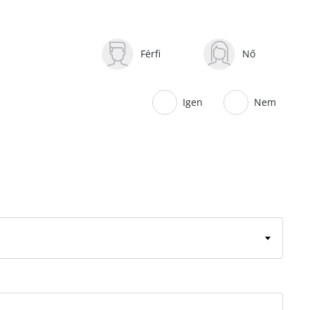
Férfi
Nő
Igen
Nem