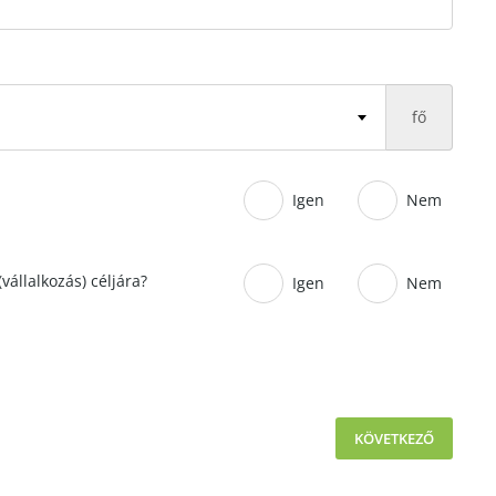
fő
Igen
Nem
vállalkozás) céljára?
Igen
Nem
KÖVETKEZŐ