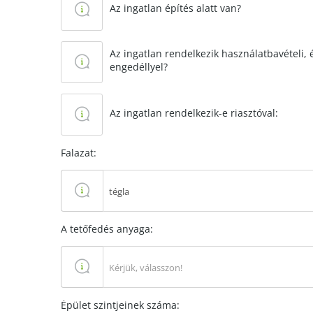
Az ingatlan építés alatt van?
Az ingatlan rendelkezik használatbavételi,
engedéllyel?
Az ingatlan rendelkezik-e riasztóval:
Falazat:
tégla
A tetőfedés anyaga:
Kérjük, válasszon!
Épület szintjeinek száma: