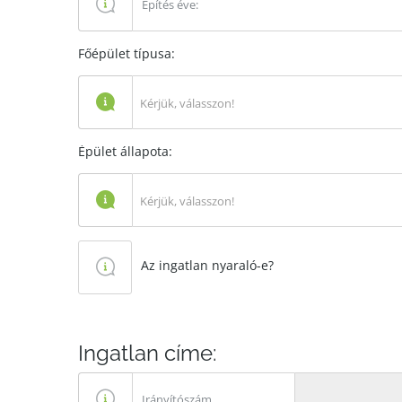
Főépület típusa:
Kérjük, válasszon!
Épület állapota:
Kérjük, válasszon!
Az ingatlan nyaraló-e?
Ingatlan címe: