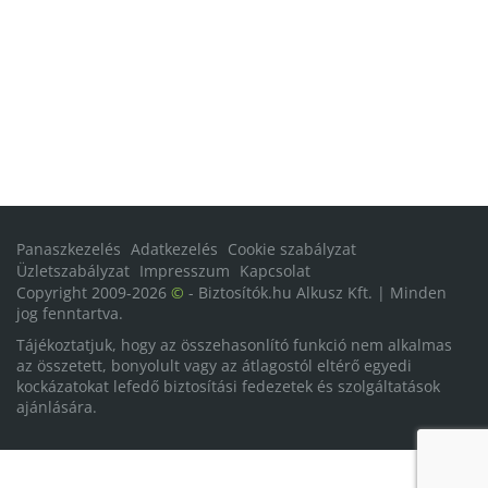
Panaszkezelés
Adatkezelés
Cookie szabályzat
Üzletszabályzat
Impresszum
Kapcsolat
Copyright 2009-2026
©
- Biztosítók.hu Alkusz Kft. | Minden
jog fenntartva.
Tájékoztatjuk, hogy az összehasonlító funkció nem alkalmas
az összetett, bonyolult vagy az átlagostól eltérő egyedi
kockázatokat lefedő biztosítási fedezetek és szolgáltatások
ajánlására.