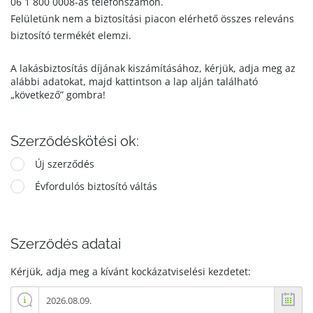
06 1 800 0008-as telefonszámon.
Felületünk nem a biztosítási piacon elérhető összes releváns
biztosító termékét elemzi.
A lakásbiztosítás díjának kiszámításához, kérjük, adja meg az
alábbi adatokat, majd kattintson a lap alján található
„következő” gombra!
Szerződéskötési ok:
Új szerződés
Évfordulós biztosító váltás
Szerződés adatai
Kérjük, adja meg a kívánt kockázatviselési kezdetet: