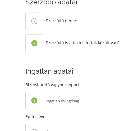
Szerződő adatai
Szerződő neme:
Szerződő is a biztosítottak között van?
Ingatlan adatai
Biztosítandó vagyoncsoport:
Ingatlan és ingóság
Építés éve: