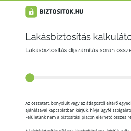
Lakásbiztosítás kalkulát
Lakásbiztosítás díjszámítás során össz
Az összetett, bonyolult vagy az átlagostól eltérő egyed
ajánlásával kapcsolatban kérjük, hívja ügyfélszolgála
Felületünk nem a biztosítási piacon elérhető összes r
A lakásbiztosítás díjának kiszámításához, kérjük, adja