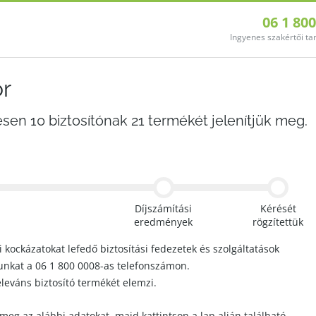
06 1 80
Ingyenes szakértői t
or
esen 10 biztosítónak 21 termékét jelenítjük meg.
Díjszámítási
Kérését
eredmények
rögzítettük
i kockázatokat lefedő biztosítási fedezetek és szolgáltatások
tunkat a 06 1 800 0008-as telefonszámon.
eleváns biztosító termékét elemzi.
 meg az alábbi adatokat, majd kattintson a lap alján található