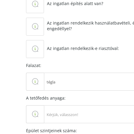
Az ingatlan építés alatt van?
Az ingatlan rendelkezik használatbavételi,
engedéllyel?
Az ingatlan rendelkezik-e riasztóval:
Falazat:
tégla
A tetőfedés anyaga:
Kérjük, válasszon!
Épület szintjeinek száma: