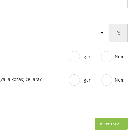
fő
Igen
Nem
vállalkozás) céljára?
Igen
Nem
KÖVETKEZŐ