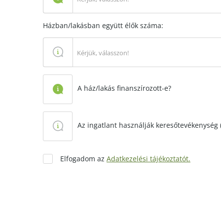
Házban/lakásban együtt élők száma:
Kérjük, válasszon!
A ház/lakás finanszírozott-e?
Az ingatlant használják keresőtevékenység (
Elfogadom az
Adatkezelési tájékoztatót.