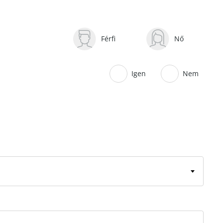
Férfi
Nő
Igen
Nem