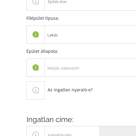
Főépület típusa:
Lakás
Épület állapota:
Kérjük, válasszon!
Az ingatlan nyaraló-e?
Ingatlan címe: