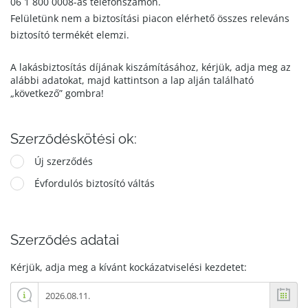
06 1 800 0008-as telefonszámon.
Felületünk nem a biztosítási piacon elérhető összes releváns
biztosító termékét elemzi.
A lakásbiztosítás díjának kiszámításához, kérjük, adja meg az
alábbi adatokat, majd kattintson a lap alján található
„következő” gombra!
Szerződéskötési ok:
Új szerződés
Évfordulós biztosító váltás
Szerződés adatai
Kérjük, adja meg a kívánt kockázatviselési kezdetet: