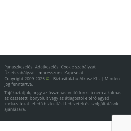
Panaszkezelés
Adatkezelés
Cookie szabályzat
Üzletszabályzat
Impresszum
Kapcsolat
Copyright 2009-2026
©
- Biztosítók.hu Alkusz Kft. | Minden
jog fenntartva.
Tájékoztatjuk, hogy az összehasonlító funkció nem alkalmas
az összetett, bonyolult vagy az átlagostól eltérő egyedi
kockázatokat lefedő biztosítási fedezetek és szolgáltatások
ajánlására.