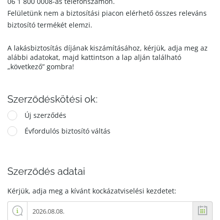
06 1 800 0008-as telefonszámon.
Felületünk nem a biztosítási piacon elérhető összes releváns
biztosító termékét elemzi.
A lakásbiztosítás díjának kiszámításához, kérjük, adja meg az
alábbi adatokat, majd kattintson a lap alján található
„következő” gombra!
Szerződéskötési ok:
Új szerződés
Évfordulós biztosító váltás
Szerződés adatai
Kérjük, adja meg a kívánt kockázatviselési kezdetet: