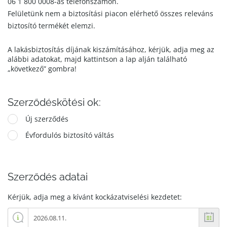
06 1 800 0008-as telefonszámon.
Felületünk nem a biztosítási piacon elérhető összes releváns
biztosító termékét elemzi.
A lakásbiztosítás díjának kiszámításához, kérjük, adja meg az
alábbi adatokat, majd kattintson a lap alján található
„következő” gombra!
Szerződéskötési ok:
Új szerződés
Évfordulós biztosító váltás
Szerződés adatai
Kérjük, adja meg a kívánt kockázatviselési kezdetet: