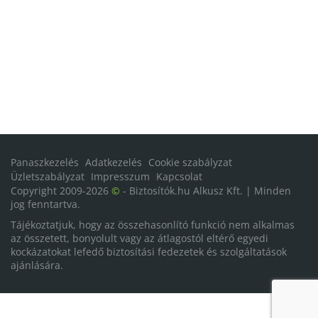
Panaszkezelés
Adatkezelés
Cookie szabályzat
Üzletszabályzat
Impresszum
Kapcsolat
Copyright 2009-2026
©
- Biztosítók.hu Alkusz Kft. | Minden
jog fenntartva.
Tájékoztatjuk, hogy az összehasonlító funkció nem alkalmas
az összetett, bonyolult vagy az átlagostól eltérő egyedi
kockázatokat lefedő biztosítási fedezetek és szolgáltatások
ajánlására.