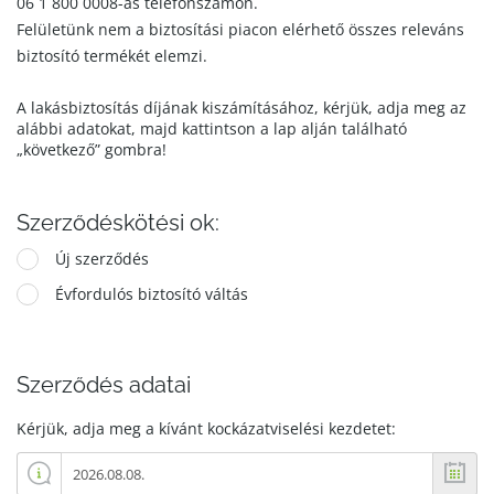
06 1 800 0008-as telefonszámon.
Felületünk nem a biztosítási piacon elérhető összes releváns
biztosító termékét elemzi.
A lakásbiztosítás díjának kiszámításához, kérjük, adja meg az
alábbi adatokat, majd kattintson a lap alján található
„következő” gombra!
Szerződéskötési ok:
Új szerződés
Évfordulós biztosító váltás
Szerződés adatai
Kérjük, adja meg a kívánt kockázatviselési kezdetet: