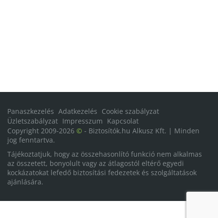
Panaszkezelés
Adatkezelés
Cookie szabályzat
Üzletszabályzat
Impresszum
Kapcsolat
Copyright 2009-2026
©
- Biztosítók.hu Alkusz Kft. | Minden
jog fenntartva.
Tájékoztatjuk, hogy az összehasonlító funkció nem alkalmas
az összetett, bonyolult vagy az átlagostól eltérő egyedi
kockázatokat lefedő biztosítási fedezetek és szolgáltatások
ajánlására.