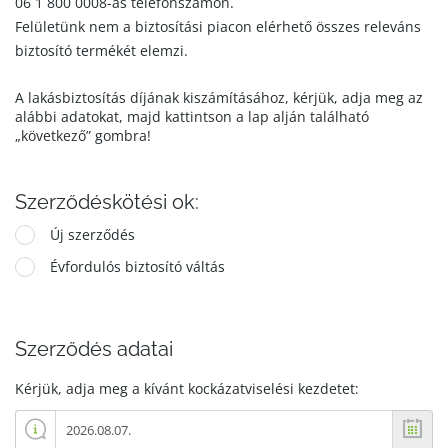
06 1 800 0008-as telefonszámon.
Felületünk nem a biztosítási piacon elérhető összes releváns
biztosító termékét elemzi.
A lakásbiztosítás díjának kiszámításához, kérjük, adja meg az
alábbi adatokat, majd kattintson a lap alján található
„következő” gombra!
Szerződéskötési ok:
Új szerződés
Évfordulós biztosító váltás
Szerződés adatai
Kérjük, adja meg a kívánt kockázatviselési kezdetet: