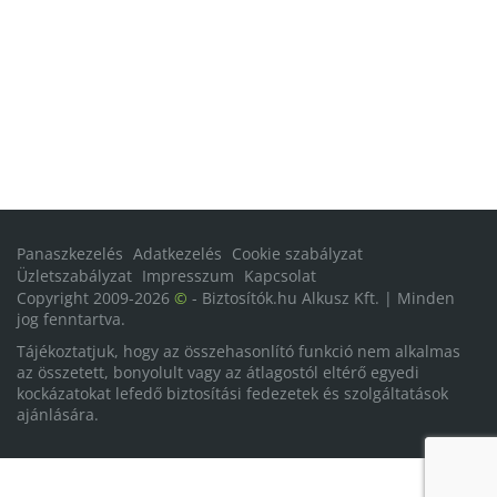
Panaszkezelés
Adatkezelés
Cookie szabályzat
Üzletszabályzat
Impresszum
Kapcsolat
Copyright 2009-2026
©
- Biztosítók.hu Alkusz Kft. | Minden
jog fenntartva.
Tájékoztatjuk, hogy az összehasonlító funkció nem alkalmas
az összetett, bonyolult vagy az átlagostól eltérő egyedi
kockázatokat lefedő biztosítási fedezetek és szolgáltatások
ajánlására.