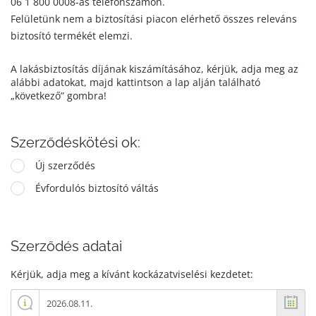
06 1 800 0008-as telefonszámon.
Felületünk nem a biztosítási piacon elérhető összes releváns
biztosító termékét elemzi.
A lakásbiztosítás díjának kiszámításához, kérjük, adja meg az
alábbi adatokat, majd kattintson a lap alján található
„következő” gombra!
Szerződéskötési ok:
Új szerződés
Évfordulós biztosító váltás
Szerződés adatai
Kérjük, adja meg a kívánt kockázatviselési kezdetet: