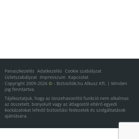
Panaszkezelés
Adatkezelés
Cookie szabályzat
Üzletszabályzat
Impresszum
Kapcsolat
Copyright 2009-2026
©
- Biztosítók.hu Alkusz Kft. | Minden
jog fenntartva.
Tájékoztatjuk, hogy az összehasonlító funkció nem alkalmas
az összetett, bonyolult vagy az átlagostól eltérő egyedi
kockázatokat lefedő biztosítási fedezetek és szolgáltatások
ajánlására.