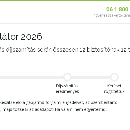
06 1 800
Ingyenes szakértői tan
ulátor 2026
 díjszámítás során összesen 12 biztosítónak 12 
Díjszámítási
Kérését
eredmények
rögzítettük
készítse elő a gépjármű forgalmi engedélyét, az üzembentartó
y), majd töltse ki az adatlapot! Ha valami nem egyértelmű,