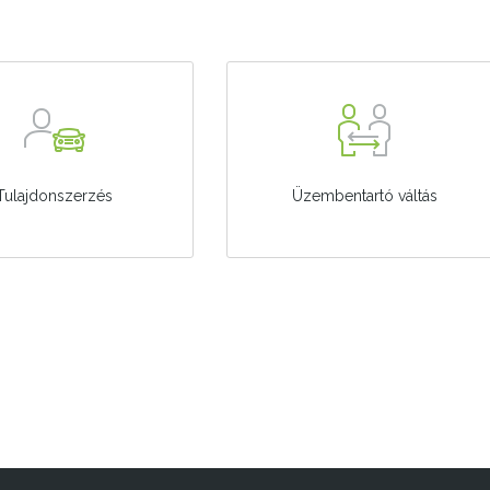
Tulajdonszerzés
Üzembentartó váltás