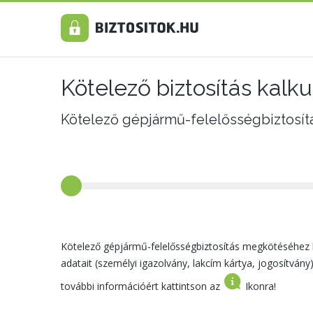
Kötelező biztosítás kalk
Kötelező gépjármű-felelősségbiztosítás
Kötelező gépjármű-felelősségbiztosítás megkötéséhez 
adatait (személyi igazolvány, lakcím kártya, jogosítván
további információért kattintson az
Ikonra!