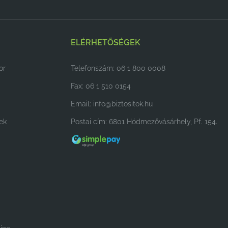
ELÉRHETŐSÉGEK
or
Telefonszám: 06 1 800 0008
Fax: 06 1 510 0154
Email:
info@biztositok.hu
ek
Postai cím: 6801 Hódmezővásárhely, Pf. 154.