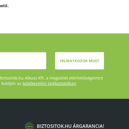
hető.
FELIRATKOZOK MOST
Biztosítók.hu Alkusz Kft. a megadott elérhetőségeimre
t küldjön az
Adatkezelési tájékoztatóban
BIZTOSITOK.HU ÁRGARANCIA!