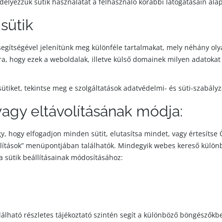
délyezzük sütik használatát a felhasználó korábbi látogatásain al
sütik
egítségével jelenítünk meg különféle tartalmakat, mely néhány ol
ra, hogy ezek a weboldalak, illetve külső domainek milyen adatokat
ütiket, tekintse meg e szolgáltatások adatvédelmi- és süti-szabályz
vagy eltávolításának módja:
y, hogy elfogadjon minden sütit, elutasítsa mindet, vagy értesítse Ö
lítások” menüpontjában találhatók. Mindegyik webes kereső különbö
 a sütik beállításainak módosításához:
álható részletes tájékoztató szintén segít a különböző böngészőkbe