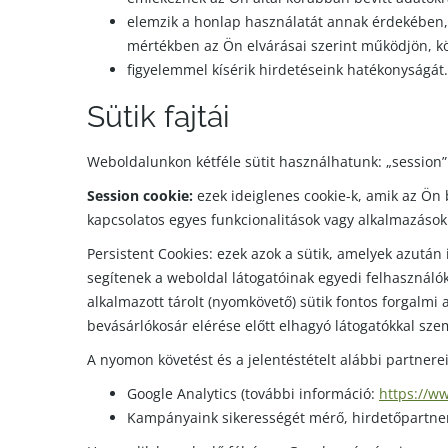
elemzik a honlap használatát annak érdekében, 
mértékben az Ön elvárásai szerint működjön, kö
figyelemmel kísérik hirdetéseink hatékonyságát.
Sütik fajtái
Weboldalunkon kétféle sütit használhatunk: „session” 
Session cookie:
ezek ideiglenes cookie-k, amik az Ön 
kapcsolatos egyes funkcionalitások vagy alkalmazás
Persistent Cookies: ezek azok a sütik, amelyek azután
segítenek a weboldal látogatóinak egyedi felhasználók
alkalmazott tárolt (nyomkövető) sütik fontos forgalmi
bevásárlókosár elérése előtt elhagyó látogatókkal sz
A nyomon követést és a jelentéstételt alábbi partner
Google Analytics (további információ:
https://w
Kampányaink sikerességét mérő, hirdetőpartnere