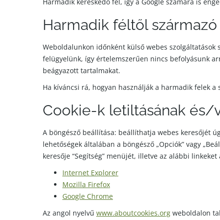
Harmadik kereskedő fél, így a Google számára is enge
Harmadik féltől származó 
Weboldalunkon időnként külső webes szolgáltatások s
felügyelünk, így értelemszerűen nincs befolyásunk ar
beágyazott tartalmakat.
Ha kíváncsi rá, hogyan használják a harmadik felek a s
Cookie-k letiltásának és/
A böngésző beállítása: beállíthatja webes keresőjét úg
lehetőségek általában a böngésző „Opciók” vagy „Beál
keresője “Segítség” menüjét, illetve az alábbi linkeket
Internet Explorer
Mozilla Firefox
Google Chrome
Az angol nyelvű
www.aboutcookies.org
weboldalon tal