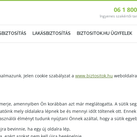
06 1 80
Ingyenes szakértői t
SBIZTOSÍTÁS
LAKÁSBIZTOSÍTÁS
BIZTOSITOK.HU ÜGYFELEK
lkalmazunk. Jelen cookie szabályzat a
www.biztositok.hu
weboldalra 
lismerje, amennyiben Ön korábban azt már meglátogatta. A sütik se
gatóink mely oldalakra lépnek be és mennyi időt töltenek ott. Enn
asználói élményt tudunk nyújtani Önnek azáltal, hogy a sütik egye
jra bevinnie, ha egy új oldalra lép,
, ezért azokat nem kell újra begépelnie,