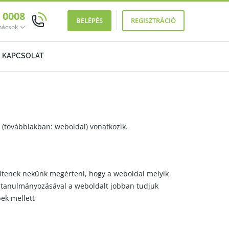
0 0008
BELÉPÉS
REGISZTRÁCIÓ
anácsok
KAPCSOLAT
(továbbiakban: weboldal) vonatkozik.
gítenek nekünk megérteni, hogy a weboldal melyik
ek tanulmányozásával a weboldalt jobban tudjuk
bek mellett