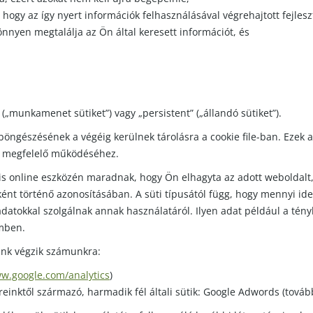
hogy az így nyert információk felhasználásával végrehajtott fejle
nnyen megtalálja az Ön által keresett információt, és
(„munkamenet sütiket”) vagy „persistent” („állandó sütiket”).
böngészésének a végéig kerülnek tárolásra a cookie file-ban. Ezek 
ok megfelelő működéséhez.
 is online eszközén maradnak, hogy Ön elhagyta az adott weboldalt,
ént történő azonosításában. A süti típusától függ, hogy mennyi id
 adatokkal szolgálnak annak használatáról. Ilyen adat például a té
emben.
eink végzik számunkra:
ww.google.com/analytics
)
inktől származó, harmadik fél általi sütik: Google Adwords (továb