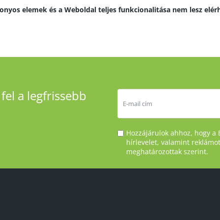
zonyos elemek és a Weboldal teljes funkcionalitása nem lesz elér
fel a legfrissebb
Hozzájárulok ahhoz, hogy a 
hírlevelet, valamint reklámo
meghatározottak szerint.