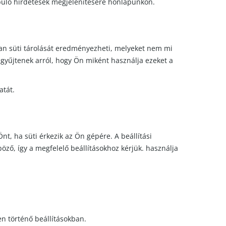
apuló hirdetések megjelenítésére honlapunkon.
yan süti tárolását eredményezheti, melyeket nem mi
 gyűjtenek arról, hogy Ön miként használja ezeket a
atát.
nt, ha süti érkezik az Ön gépére. A beállítási
ző, így a megfelelő beállításokhoz kérjük. használja
n történő beállításokban.