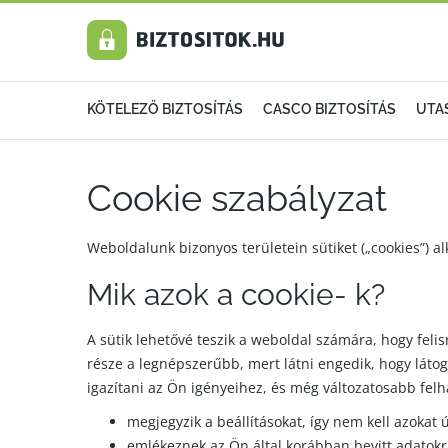
KÖTELEZŐ BIZTOSÍTÁS
CASCO BIZTOSÍTÁS
UTA
Cookie szabályzat
Weboldalunk bizonyos területein sütiket („cookies”) a
Mik azok a cookie- k?
A sütik lehetővé teszik a weboldal számára, hogy fe
része a legnépszerűbb, mert látni engedik, hogy láto
igazítani az Ön igényeihez, és még változatosabb felh
megjegyzik a beállításokat, így nem kell azokat ú
emlékeznek az Ön által korábban bevitt adatokra