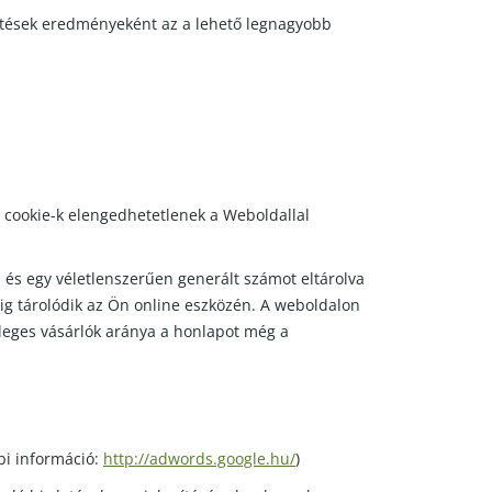
sztések eredményeként az a lehető legnagyobb
a cookie-k elengedhetetlenek a Weboldallal
 és egy véletlenszerűen generált számot eltárolva
eig tárolódik az Ön online eszközén. A weboldalon
nyleges vásárlók aránya a honlapot még a
bi információ:
http://adwords.google.hu/
)