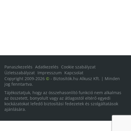
Panaszkezelés
Adatkezelés
Cookie szabályzat
Üzletszabályzat
Impresszum
Kapcsolat
Copyright 2009-2026
©
- Biztosítók.hu Alkusz Kft. | Minden
jog fenntartva.
Tájékoztatjuk, hogy az összehasonlító funkció nem alkalmas
az összetett, bonyolult vagy az átlagostól eltérő egyedi
kockázatokat lefedő biztosítási fedezetek és szolgáltatások
ajánlására.