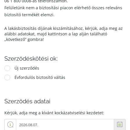
06 1 800 0008-as telefonszámon.
Felületünk nem a biztosítási piacon elérhető összes releváns
biztosító termékét elemzi.
A lakásbiztosítás díjának kiszámításához, kérjük, adja meg az
alábbi adatokat, majd kattintson a lap alján található
„következő” gombra!
Szerződéskötési ok:
Új szerződés
Évfordulós biztosító váltás
Szerződés adatai
Kérjük, adja meg a kívánt kockázatviselési kezdetet: