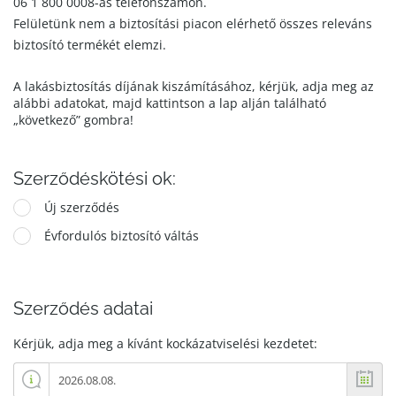
06 1 800 0008-as telefonszámon.
Felületünk nem a biztosítási piacon elérhető összes releváns
biztosító termékét elemzi.
A lakásbiztosítás díjának kiszámításához, kérjük, adja meg az
alábbi adatokat, majd kattintson a lap alján található
„következő” gombra!
Szerződéskötési ok:
Új szerződés
Évfordulós biztosító váltás
Szerződés adatai
Kérjük, adja meg a kívánt kockázatviselési kezdetet: