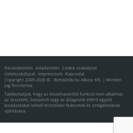
Panaszkezelés
Adatkezelés
Cookie szabályzat
Üzletszabályzat
Impresszum
Kapcsolat
Copyright 2009-2026
©
- Biztosítók.hu Alkusz Kft. | Minden
jog fenntartva.
Tájékoztatjuk, hogy az összehasonlító funkció nem alkalmas
az összetett, bonyolult vagy az átlagostól eltérő egyedi
kockázatokat lefedő biztosítási fedezetek és szolgáltatások
ajánlására.