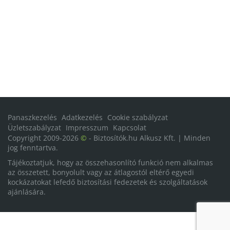
Panaszkezelés
Adatkezelés
Cookie szabályzat
Üzletszabályzat
Impresszum
Kapcsolat
Copyright 2009-2026
©
- Biztosítók.hu Alkusz Kft. | Minden
jog fenntartva.
Tájékoztatjuk, hogy az összehasonlító funkció nem alkalmas
az összetett, bonyolult vagy az átlagostól eltérő egyedi
kockázatokat lefedő biztosítási fedezetek és szolgáltatások
ajánlására.