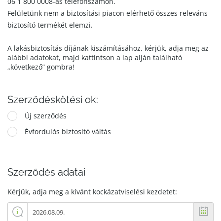
06 1 800 0008-as telefonszámon.
Felületünk nem a biztosítási piacon elérhető összes releváns
biztosító termékét elemzi.
A lakásbiztosítás díjának kiszámításához, kérjük, adja meg az
alábbi adatokat, majd kattintson a lap alján található
„következő” gombra!
Szerződéskötési ok:
Új szerződés
Évfordulós biztosító váltás
Szerződés adatai
Kérjük, adja meg a kívánt kockázatviselési kezdetet: