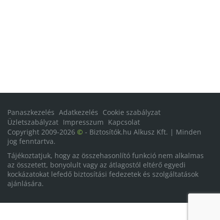
Panaszkezelés
Adatkezelés
Cookie szabályzat
Üzletszabályzat
Impresszum
Kapcsolat
Copyright 2009-2026
©
- Biztosítók.hu Alkusz Kft. | Minden
jog fenntartva.
Tájékoztatjuk, hogy az összehasonlító funkció nem alkalmas
az összetett, bonyolult vagy az átlagostól eltérő egyedi
kockázatokat lefedő biztosítási fedezetek és szolgáltatások
ajánlására.