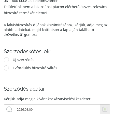
06 1 800 0008-as telefonszámon.
Felületünk nem a biztosítási piacon elérhető összes releváns
biztosító termékét elemzi.
A lakásbiztosítás díjának kiszámításához, kérjük, adja meg az
alábbi adatokat, majd kattintson a lap alján található
„következő” gombra!
Szerződéskötési ok:
Új szerződés
Évfordulós biztosító váltás
Szerződés adatai
Kérjük, adja meg a kívánt kockázatviselési kezdetet: