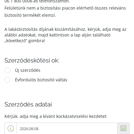
06 1 800 0008-as telefonszámon.
Felületünk nem a biztosítási piacon elérhető összes releváns
biztosító termékét elemzi.
A lakásbiztosítás díjának kiszámításához, kérjük, adja meg az
alábbi adatokat, majd kattintson a lap alján található
„következő” gombra!
Szerződéskötési ok:
Új szerződés
Évfordulós biztosító váltás
Szerződés adatai
Kérjük, adja meg a kívánt kockázatviselési kezdetet: