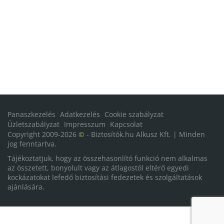
Panaszkezelés
Adatkezelés
Cookie szabályzat
Üzletszabályzat
Impresszum
Kapcsolat
Copyright 2009-2026
©
- Biztosítók.hu Alkusz Kft. | Minden
jog fenntartva.
Tájékoztatjuk, hogy az összehasonlító funkció nem alkalmas
az összetett, bonyolult vagy az átlagostól eltérő egyedi
kockázatokat lefedő biztosítási fedezetek és szolgáltatások
ajánlására.