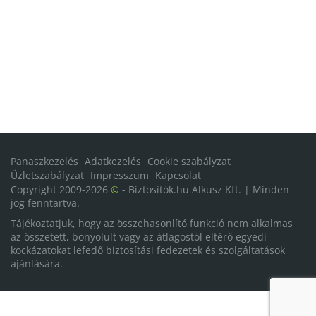
Panaszkezelés
Adatkezelés
Cookie szabályzat
Üzletszabályzat
Impresszum
Kapcsolat
Copyright 2009-2026
©
- Biztosítók.hu Alkusz Kft. | Minden
jog fenntartva.
Tájékoztatjuk, hogy az összehasonlító funkció nem alkalmas
az összetett, bonyolult vagy az átlagostól eltérő egyedi
kockázatokat lefedő biztosítási fedezetek és szolgáltatások
ajánlására.