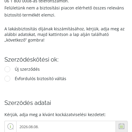
06 1 800 0008-as telefonszámon.
Felületünk nem a biztosítási piacon elérhető összes releváns
biztosító termékét elemzi.
A lakásbiztosítás díjának kiszámításához, kérjük, adja meg az
alábbi adatokat, majd kattintson a lap alján található
„következő” gombra!
Szerződéskötési ok:
Új szerződés
Évfordulós biztosító váltás
Szerződés adatai
Kérjük, adja meg a kívánt kockázatviselési kezdetet: