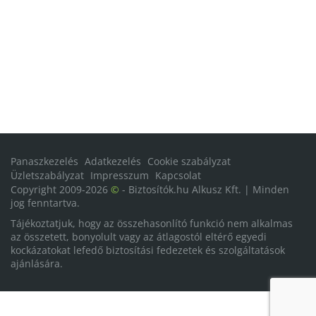
Panaszkezelés
Adatkezelés
Cookie szabályzat
Üzletszabályzat
Impresszum
Kapcsolat
Copyright 2009-2026
©
- Biztosítók.hu Alkusz Kft. | Minden
jog fenntartva.
Tájékoztatjuk, hogy az összehasonlító funkció nem alkalmas
az összetett, bonyolult vagy az átlagostól eltérő egyedi
kockázatokat lefedő biztosítási fedezetek és szolgáltatások
ajánlására.