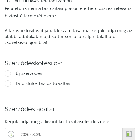
06 1 800 0008-as telefonszámon.
Felületünk nem a biztosítási piacon elérhető összes releváns
biztosító termékét elemzi.
A lakásbiztosítás díjának kiszámításához, kérjük, adja meg az
alábbi adatokat, majd kattintson a lap alján található
„következő” gombra!
Szerződéskötési ok:
Új szerződés
Évfordulós biztosító váltás
Szerződés adatai
Kérjük, adja meg a kívánt kockázatviselési kezdetet: