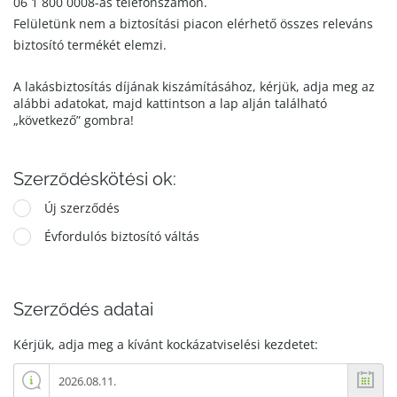
06 1 800 0008-as telefonszámon.
Felületünk nem a biztosítási piacon elérhető összes releváns
biztosító termékét elemzi.
A lakásbiztosítás díjának kiszámításához, kérjük, adja meg az
alábbi adatokat, majd kattintson a lap alján található
„következő” gombra!
Szerződéskötési ok:
Új szerződés
Évfordulós biztosító váltás
Szerződés adatai
Kérjük, adja meg a kívánt kockázatviselési kezdetet: