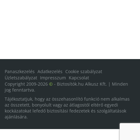
Panaszkezelés
Adatkezelés
Cookie szabályzat
Üzletszabályzat
Impresszum
Kapcsolat
Copyright 2009-2026
©
- Biztosítók.hu Alkusz Kft. | Minden
jog fenntartva.
Tájékoztatjuk, hogy az összehasonlító funkció nem alkalmas
az összetett, bonyolult vagy az átlagostól eltérő egyedi
kockázatokat lefedő biztosítási fedezetek és szolgáltatások
ajánlására.