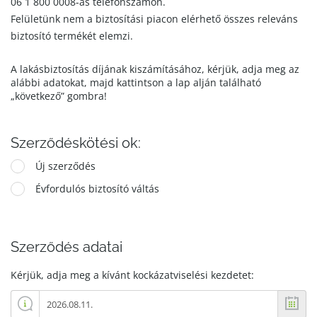
06 1 800 0008-as telefonszámon.
Felületünk nem a biztosítási piacon elérhető összes releváns
biztosító termékét elemzi.
A lakásbiztosítás díjának kiszámításához, kérjük, adja meg az
alábbi adatokat, majd kattintson a lap alján található
„következő” gombra!
Szerződéskötési ok:
Új szerződés
Évfordulós biztosító váltás
Szerződés adatai
Kérjük, adja meg a kívánt kockázatviselési kezdetet: