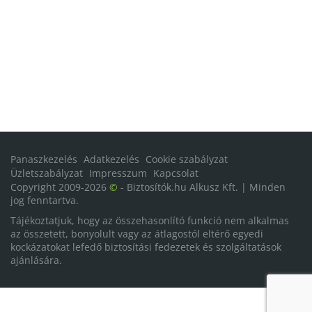
Panaszkezelés
Adatkezelés
Cookie szabályzat
Üzletszabályzat
Impresszum
Kapcsolat
Copyright 2009-2026
©
- Biztosítók.hu Alkusz Kft. | Minden
jog fenntartva.
Tájékoztatjuk, hogy az összehasonlító funkció nem alkalmas
az összetett, bonyolult vagy az átlagostól eltérő egyedi
kockázatokat lefedő biztosítási fedezetek és szolgáltatások
ajánlására.