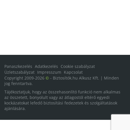
Panaszkezelés
Adatkezelés
Cookie szabályzat
Üzletszabályzat
Impresszum
Kapcsolat
Copyright 2009-2026
©
- Biztosítók.hu Alkusz Kft. | Minden
jog fenntartva.
Tájékoztatjuk, hogy az összehasonlító funkció nem alkalmas
az összetett, bonyolult vagy az átlagostól eltérő egyedi
kockázatokat lefedő biztosítási fedezetek és szolgáltatások
ajánlására.