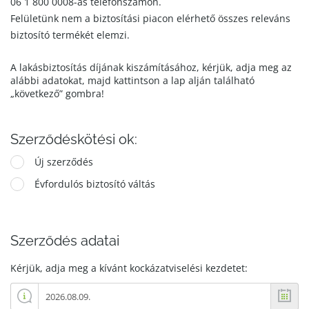
06 1 800 0008-as telefonszámon.
Felületünk nem a biztosítási piacon elérhető összes releváns
biztosító termékét elemzi.
A lakásbiztosítás díjának kiszámításához, kérjük, adja meg az
alábbi adatokat, majd kattintson a lap alján található
„következő” gombra!
Szerződéskötési ok:
Új szerződés
Évfordulós biztosító váltás
Szerződés adatai
Kérjük, adja meg a kívánt kockázatviselési kezdetet: