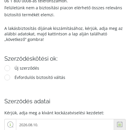
06 1 800 0008-as telefonszámon.
Felületünk nem a biztosítási piacon elérhető összes releváns
biztosító termékét elemzi.
A lakásbiztosítás díjának kiszámításához, kérjük, adja meg az
alábbi adatokat, majd kattintson a lap alján található
„következő” gombra!
Szerződéskötési ok:
Új szerződés
Évfordulós biztosító váltás
Szerződés adatai
Kérjük, adja meg a kívánt kockázatviselési kezdetet: