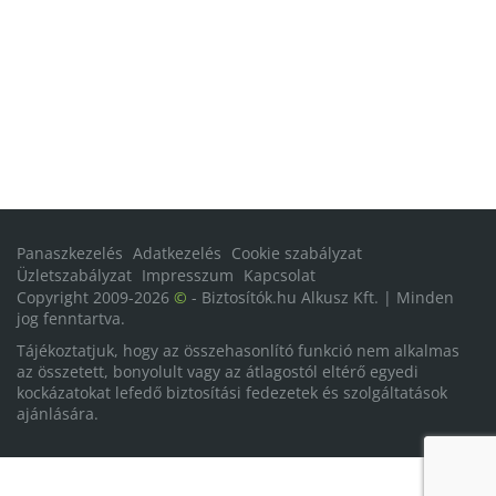
Panaszkezelés
Adatkezelés
Cookie szabályzat
Üzletszabályzat
Impresszum
Kapcsolat
Copyright 2009-2026
©
- Biztosítók.hu Alkusz Kft. | Minden
jog fenntartva.
Tájékoztatjuk, hogy az összehasonlító funkció nem alkalmas
az összetett, bonyolult vagy az átlagostól eltérő egyedi
kockázatokat lefedő biztosítási fedezetek és szolgáltatások
ajánlására.