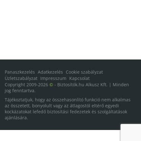
Panaszkezelés
Adatkezelés
Cookie szabályzat
Üzletszabályzat
Impresszum
Kapcsolat
Copyright 2009-2026
©
- Biztosítók.hu Alkusz Kft. | Minden
jog fenntartva.
Tájékoztatjuk, hogy az összehasonlító funkció nem alkalmas
az összetett, bonyolult vagy az átlagostól eltérő egyedi
kockázatokat lefedő biztosítási fedezetek és szolgáltatások
ajánlására.