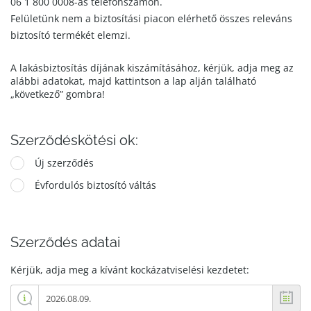
06 1 800 0008-as telefonszámon.
Felületünk nem a biztosítási piacon elérhető összes releváns
biztosító termékét elemzi.
A lakásbiztosítás díjának kiszámításához, kérjük, adja meg az
alábbi adatokat, majd kattintson a lap alján található
„következő” gombra!
Szerződéskötési ok:
Új szerződés
Évfordulós biztosító váltás
Szerződés adatai
Kérjük, adja meg a kívánt kockázatviselési kezdetet: