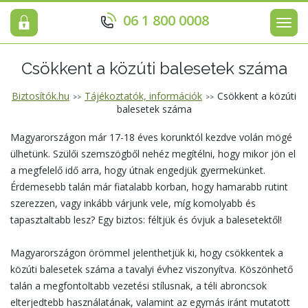
06 1 800 0008
Men
Csökkent a közúti balesetek száma
Biztosítók.hu
Tájékoztatók, információk
Csökkent a közúti
>>
>>
balesetek száma
Magyarországon már 17-18 éves korunktól kezdve volán mögé
ülhetünk. Szülői szemszögből nehéz megítélni, hogy mikor jön el
a megfelelő idő arra, hogy útnak engedjük gyermekünket.
Érdemesebb talán már fiatalabb korban, hogy hamarabb rutint
szerezzen, vagy inkább várjunk vele, míg komolyabb és
tapasztaltabb lesz? Egy biztos: féltjük és óvjuk a balesetektől!
Magyarországon örömmel jelenthetjük ki, hogy csökkentek a
közúti balesetek száma a tavalyi évhez viszonyítva. Köszönhető
talán a megfontoltabb vezetési stílusnak, a téli abroncsok
elterjedtebb használatának, valamint az egymás iránt mutatott