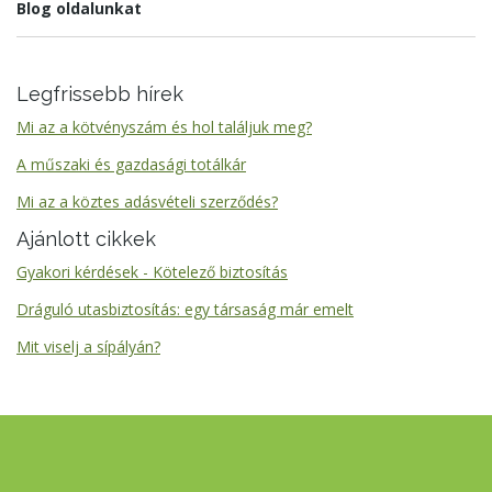
Blog oldalunkat
Legfrissebb hírek
Mi az a kötvényszám és hol találjuk meg?
A műszaki és gazdasági totálkár
Mi az a köztes adásvételi szerződés?
Ajánlott cikkek
Gyakori kérdések - Kötelező biztosítás
Dráguló utasbiztosítás: egy társaság már emelt
Mit viselj a sípályán?