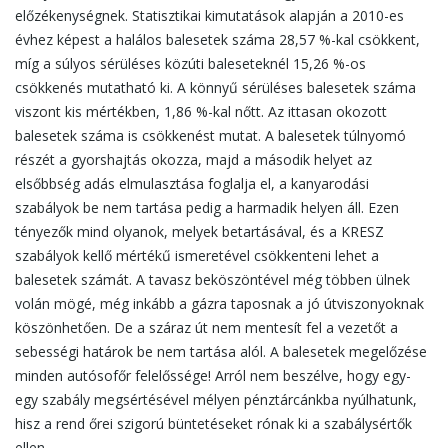
előzékenységnek. Statisztikai kimutatások alapján a 2010-es
évhez képest a halálos balesetek száma 28,57 %-kal csökkent,
míg a súlyos sérüléses közúti baleseteknél 15,26 %-os
csökkenés mutatható ki. A könnyű sérüléses balesetek száma
viszont kis mértékben, 1,86 %-kal nőtt. Az ittasan okozott
balesetek száma is csökkenést mutat. A balesetek túlnyomó
részét a gyorshajtás okozza, majd a második helyet az
elsőbbség adás elmulasztása foglalja el, a kanyarodási
szabályok be nem tartása pedig a harmadik helyen áll. Ezen
tényezők mind olyanok, melyek betartásával, és a KRESZ
szabályok kellő mértékű ismeretével csökkenteni lehet a
balesetek számát. A tavasz beköszöntével még többen ülnek
volán mögé, még inkább a gázra taposnak a jó útviszonyoknak
köszönhetően. De a száraz út nem mentesít fel a vezetőt a
sebességi határok be nem tartása alól. A balesetek megelőzése
minden autósofőr felelőssége! Arról nem beszélve, hogy egy-
egy szabály megsértésével mélyen pénztárcánkba nyúlhatunk,
hisz a rend őrei szigorú büntetéseket rónak ki a szabálysértők
ellen.