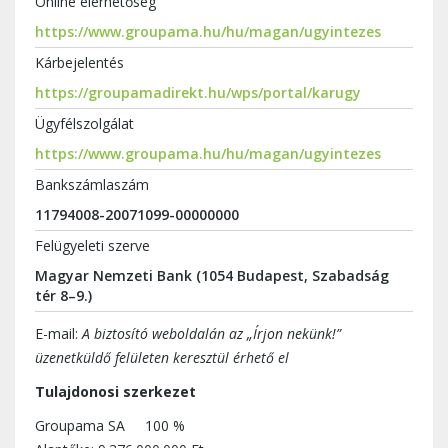
Online elérhetőség
https://www.groupama.hu/hu/magan/ugyintezes
Kárbejelentés
https://groupamadirekt.hu/wps/portal/karugy
Ügyfélszolgálat
https://www.groupama.hu/hu/magan/ugyintezes
Bankszámlaszám
11794008-20071099-00000000
Felügyeleti szerve
Magyar Nemzeti Bank (1054 Budapest, Szabadság
tér 8–9.)
E-mail:
A biztosító weboldalán az „Írjon nekünk!”
üzenetküldő felületen keresztül érhető el
Tulajdonosi szerkezet
Groupama SA 100 %