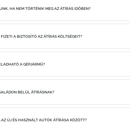
TUNK, HA NEM TÖRTÉNIK MEG AZ ÁTÍRÁS IDŐBEN?
 FIZETI A BIZTOSÍTÓ AZ ÁTÍRÁS KÖLTSÉGEIT?
 ELADHATÓ A GÉPJÁRMŰ?
 CSALÁDON BELÜL ÁTÍRÁSNAK?
 AZ ÚJ ÉS HASZNÁLT AUTÓK ÁTÍRÁSA KÖZÖTT?