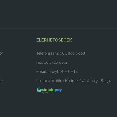
ELÉRHETŐSÉGEK
or
Telefonszám: 06 1 800 0008
Fax: 06 1 510 0154
Email:
info@biztositok.hu
ek
Postai cím: 6801 Hódmezővásárhely, Pf. 154.