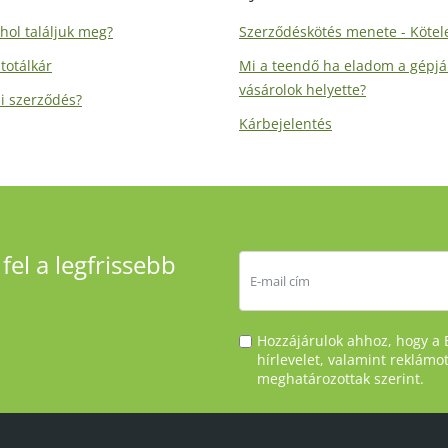
hol találjuk meg?
Szerződéskötés menete - Kötele
totálkár
Mi a teendő ha eladom a gépj
vásárolok helyette?
li szerződés?
Kárbejelentés
fel a legfrissebb
Hozzájárulok ahhoz, hogy a 
hírlevelet, valamint reklámo
meghatározottak szerint.