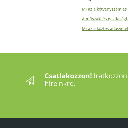
Mi az a kötvényszám és 
A műszaki és gazdasági 
Mi az a köztes adásvéte
Csatlakozzon!
Iratkozzon 
híreinkre.