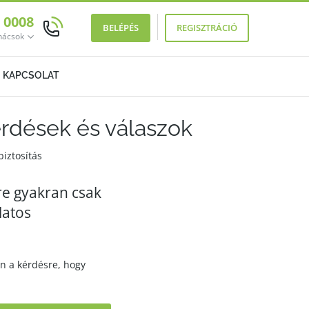
0 0008
BELÉPÉS
REGISZTRÁCIÓ
anácsok
KAPCSOLAT
érdések és válaszok
iztosítás
re gyakran csak
latos
on a kérdésre, hogy