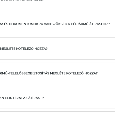
KRA ÉS DOKUMENTUMOKRA VAN SZÜKSÉG A GÉPJÁRMŰ ÁTÍRÁSHOZ?
A MEGLÉTE KÖTELEZŐ HOZZÁ?
JÁRMŰ-FELELŐSSÉGBIZTOSÍTÁS MEGLÉTE KÖTELEZŐ HOZZÁ?
AN ELINTÉZNI AZ ÁTÍRÁST?