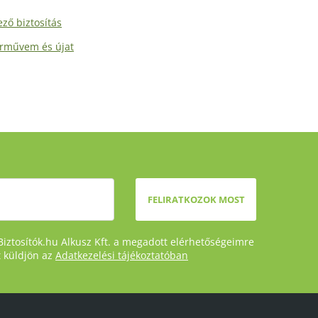
ző biztosítás
árművem és újat
FELIRATKOZOK MOST
Biztosítók.hu Alkusz Kft. a megadott elérhetőségeimre
t küldjön az
Adatkezelési tájékoztatóban