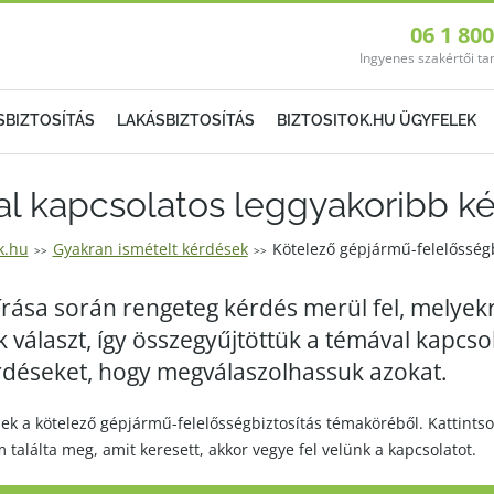
06 1 80
Ingyenes szakértői t
SBIZTOSÍTÁS
LAKÁSBIZTOSÍTÁS
BIZTOSITOK.HU ÜGYFELEK
al kapcsolatos leggyakoribb k
k.hu
Gyakran ismételt kérdések
Kötelező gépjármű-felelősségb
>>
>>
írása során rengeteg kérdés merül fel, melyek
 választ, így összegyűjtöttük a témával kapcso
rdéseket, hogy megválaszolhassuk azokat.
ek a kötelező gépjármű-felelősségbiztosítás témaköréből. Kattints
találta meg, amit keresett, akkor vegye fel velünk a kapcsolatot.