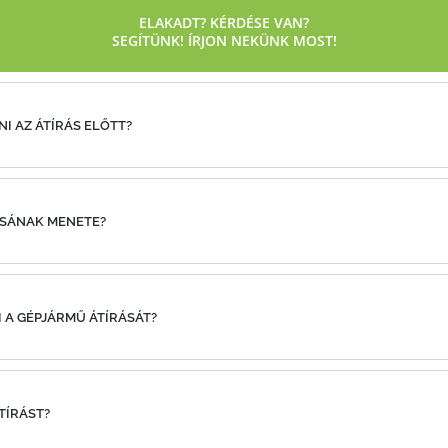
ELAKADT? KÉRDÉSE VAN?
SEGÍTÜNK!
ÍRJON NEKÜNK MOST!
ZNI AZ ÁTÍRÁS ELŐTT?
RÁSÁNAK MENETE?
I A GÉPJÁRMŰ ÁTÍRÁSÁT?
ÁTÍRÁST?