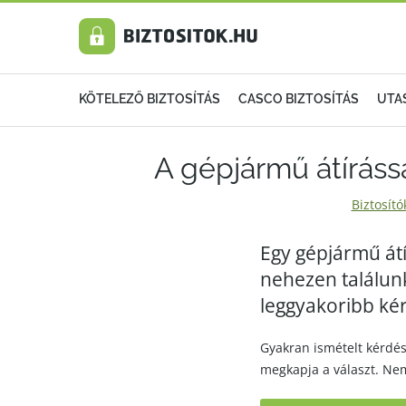
KÖTELEZŐ BIZTOSÍTÁS
CASCO BIZTOSÍTÁS
UTA
A gépjármű átíráss
Biztosító
Egy gépjármű át
nehezen találunk
leggyakoribb ké
Gyakran ismételt kérdés
megkapja a választ. Nem 