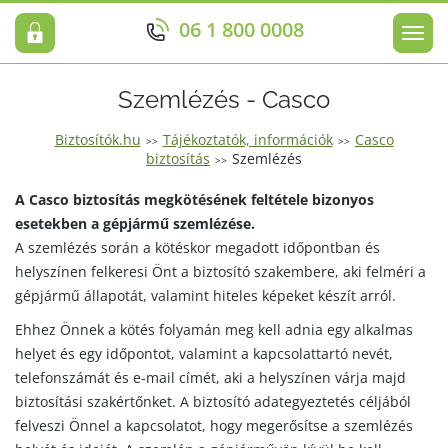
06 1 800 0008
Men
Szemlézés - Casco
Biztosítók.hu
Tájékoztatók, információk
Casco
>>
>>
biztosítás
Szemlézés
>>
A Casco biztosítás megkötésének feltétele bizonyos
esetekben a gépjármű szemlézése.
A szemlézés során a kötéskor megadott időpontban és
helyszínen felkeresi Önt a biztosító szakembere, aki felméri a
gépjármű állapotát, valamint hiteles képeket készít arról.
Ehhez Önnek a kötés folyamán meg kell adnia egy alkalmas
helyet és egy időpontot, valamint a kapcsolattartó nevét,
telefonszámát és e-mail címét, aki a helyszínen várja majd
biztosítási szakértőnket. A biztosító adategyeztetés céljából
felveszi Önnel a kapcsolatot, hogy megerősítse a szemlézés