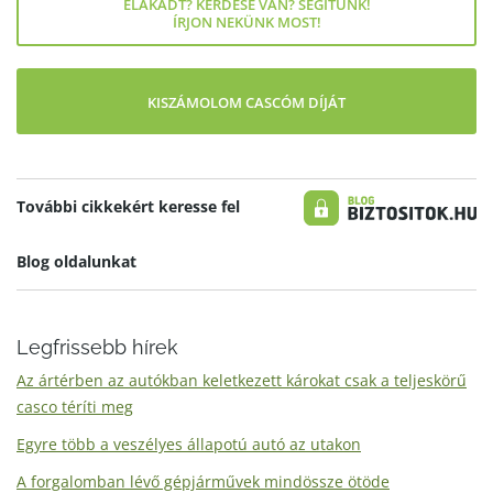
ELAKADT? KÉRDÉSE VAN? SEGÍTÜNK!
ÍRJON NEKÜNK MOST!
KISZÁMOLOM CASCÓM DÍJÁT
További cikkekért keresse fel
Blog oldalunkat
Legfrissebb hírek
Az ártérben az autókban keletkezett károkat csak a teljeskörű
casco téríti meg
Egyre több a veszélyes állapotú autó az utakon
A forgalomban lévő gépjárművek mindössze ötöde