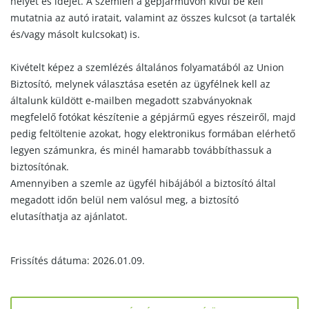
helyét és idejét. A szemlén a gépjárművön kívül be kell
mutatnia az autó iratait, valamint az összes kulcsot (a tartalék
és/vagy másolt kulcsokat) is.
Kivételt képez a szemlézés általános folyamatából az Union
Biztosító, melynek választása esetén az ügyfélnek kell az
általunk küldött e-mailben megadott szabványoknak
megfelelő fotókat készítenie a gépjármű egyes részeiről, majd
pedig feltöltenie azokat, hogy elektronikus formában elérhető
legyen számunkra, és minél hamarabb továbbíthassuk a
biztosítónak.
Amennyiben a szemle az ügyfél hibájából a biztosító által
megadott időn belül nem valósul meg, a biztosító
elutasíthatja az ajánlatot.
Frissítés dátuma: 2026.01.09.