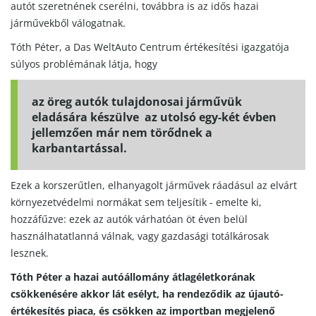
autót szeretnének cserélni, továbbra is az idős hazai
járművekből válogatnak.
Tóth Péter, a Das WeltAuto Centrum értékesítési igazgatója
súlyos problémának látja, hogy
az öreg autók tulajdonosai járművük
eladására készülve az utolsó egy-két évben
jellemzően már nem törődnek a
karbantartással.
Ezek a korszerűtlen, elhanyagolt járművek ráadásul az elvárt
környezetvédelmi normákat sem teljesítik - emelte ki,
hozzáfűzve: ezek az autók várhatóan öt éven belül
használhatatlanná válnak, vagy gazdasági totálkárosak
lesznek.
Tóth Péter a hazai autóállomány átlagéletkorának
csökkenésére akkor lát esélyt, ha rendeződik az újautó-
értékesítés piaca, és csökken az importban megjelenő