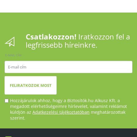
Csatlakozzon!
Iratkozzon fel a
legfrissebb híreinkre.
E-MAIL CÍM
FELIRATKOZOK MOST
Hozzájárulok ahhoz, hogy a Biztosítók.hu Alkusz Kft. a
megadott elérhetőségeimre hírlevelet, valamint reklámot
küldjön az
Adatkezelési tájékoztatóban
meghatározottak
szerint.