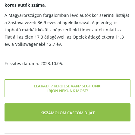
koros autók száma.
A Magyarországon forgalomban levő autók kor szerinti listáját
a Zastava vezeti 36,9 éves átlagéletkorával. A jelenleg is
kapható márkák közül - népszerű old timer autóik miatt - a
Fiat áll az élen 17,3 átlagévvel, az Opelek átlagéletkora 11,3
év, a Volkswageneké 12,7 év.
Frissítés dátuma: 2023.10.05.
ELAKADT? KÉRDÉSE VAN? SEGÍTÜNK!
ÍRJON NEKÜNK MOST!
KISZÁMOLOM CASCÓM DÍJÁT