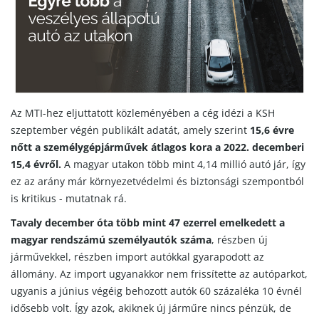
Az MTI-hez eljuttatott közleményében a cég idézi a KSH
szeptember végén publikált adatát, amely szerint
15,6 évre
nőtt a személygépjárművek átlagos kora a 2022. decemberi
15,4 évről.
A magyar utakon több mint 4,14 millió autó jár, így
ez az arány már környezetvédelmi és biztonsági szempontból
is kritikus - mutatnak rá.
Tavaly december óta több mint 47 ezerrel emelkedett a
magyar rendszámú személyautók száma
, részben új
járművekkel, részben import autókkal gyarapodott az
állomány. Az import ugyanakkor nem frissítette az autóparkot,
ugyanis a június végéig behozott autók 60 százaléka 10 évnél
idősebb volt. Így azok, akiknek új járműre nincs pénzük, de