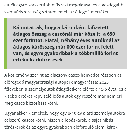
autók egyre korszerűbb műszaki megoldásai és a gazdagabb
szériafelszereltség szintén emeli az átlagdíj mértékét.
Rámutattak, hogy a káronként kifizetett
átlagos összeg a cascónál már közelíti a 650
ezer forintot. Fiatal, néhány éves autóknál az
átlagos kárösszeg már 800 ezer forint felett
van, és egyre gyakoribbak a többmillió forint
értékű kárkifizetések.
A közlemény szerint az alacsony casco-hányadot részben az
elöregedő magyarországi autópark magyarázza: 2023
félévében a személyautók átlagéletkora elérte a 15,5 évet, és a
kisebb értéket képviselő idős autók egy részére már nem éri
meg casco biztosítást kötni.
Ugyanakkor kiemelték, hogy egy 8-10 év alatti személyautókra
célszerű cascót kötni, hiszen a lopáskárok, a saját hibás
töréskárok és az egyre gyakrabban előforduló elemi károk