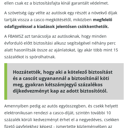
ellen csak ez a biztosításfajta kínál garantált védelmet.
A szövetség úgy vélte az autósok egy részét a növekvő díjak
tartják vissza a casco megkötésétől, miközben
megfelelő
odafigyeléssel a kiadások jelentősen csökkenthetők.
A FBAMSZ azt tanácsolja az autósoknak, hogy minden
évforduló előtt biztosítási alkusz segítségével néhány perc
alatt hasonlítsák össze az ajánlatokat, így akár több mint 15
százalékot is spórolhatnak.
Hozzátették, hogy aki a kötelező biztosítást
és a cascót ugyanannál a biztosítónál köti
meg, gyakran kétszámjegyű százalékos
díjkedvezményt kap az adott biztosítótól.
Amennyiben pedig az autós egyösszegben, és csekk helyett
elektronikusan rendezi a casco-díját, szintén további 10
százalék körüli kedvezményt érhet el a negyedéves, csekken
fizető ügyfelekhez képest - ismertette közleményében az