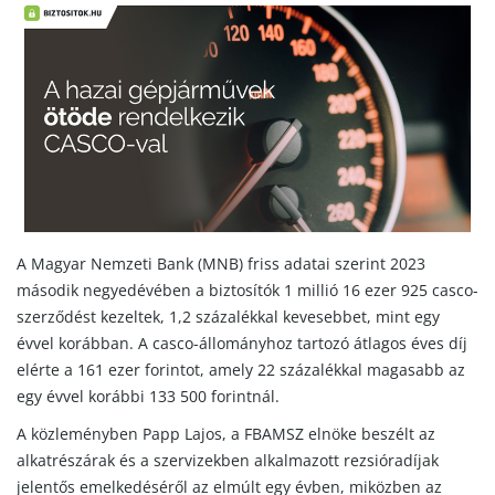
A Magyar Nemzeti Bank (MNB) friss adatai szerint 2023
második negyedévében a biztosítók 1 millió 16 ezer 925 casco-
szerződést kezeltek, 1,2 százalékkal kevesebbet, mint egy
évvel korábban. A casco-állományhoz tartozó átlagos éves díj
elérte a 161 ezer forintot, amely 22 százalékkal magasabb az
egy évvel korábbi 133 500 forintnál.
A közleményben Papp Lajos, a FBAMSZ elnöke beszélt az
alkatrészárak és a szervizekben alkalmazott rezsióradíjak
jelentős emelkedéséről az elmúlt egy évben, miközben az