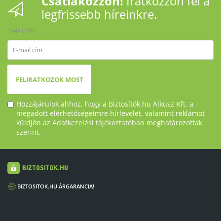
Csatlakozzon!
Iratkozzon fel a
legfrissebb híreinkre.
E-MAIL CÍM
FELIRATKOZOK MOST
Hozzájárulok ahhoz, hogy a Biztosítók.hu Alkusz Kft. a
megadott elérhetőségeimre hírlevelet, valamint reklámot
küldjön az
Adatkezelési tájékoztatóban
meghatározottak
szerint.
BIZTOSITOK.HU ÁRGARANCIA!