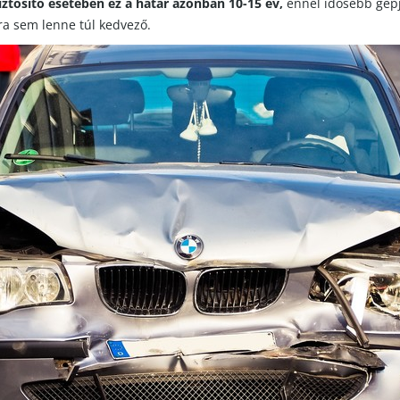
iztosító esetében ez a határ azonban 10-15 év,
ennél idősebb gép
ra sem lenne túl kedvező.