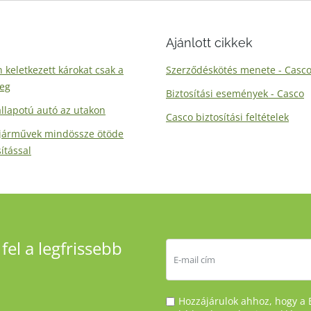
Ajánlott cikkek
 keletkezett károkat csak a
Szerződéskötés menete - Casc
meg
Biztosítási események - Casco
állapotú autó az utakon
Casco biztosítási feltételek
pjárművek mindössze ötöde
ítással
fel a legfrissebb
Hozzájárulok ahhoz, hogy a 