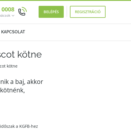
0 0008
BELÉPÉS
REGISZTRÁCIÓ
anácsok
KAPCSOLAT
scot kötne
cot kötne
nik a baj, akkor
gkötnénk,
i időszak a KGFB-hez