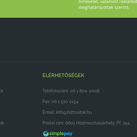
hírlevelet, valamint reklámo
meghatározottak szerint.
ELÉRHETŐSÉGEK
or
Telefonszám: 06 1 800 0008
Fax: 06 1 510 0154
Email:
info@biztositok.hu
ek
Postai cím: 6801 Hódmezővásárhely, Pf. 154.