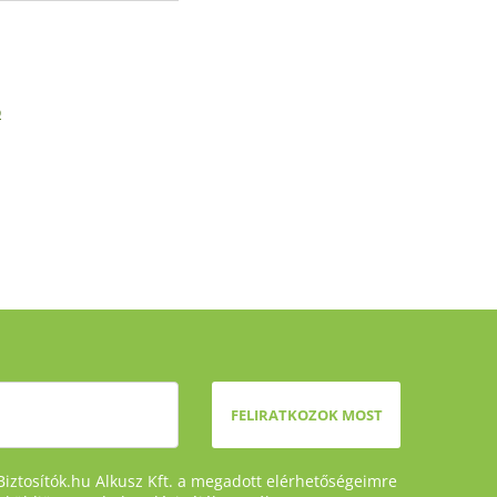
o
FELIRATKOZOK MOST
Biztosítók.hu Alkusz Kft. a megadott elérhetőségeimre