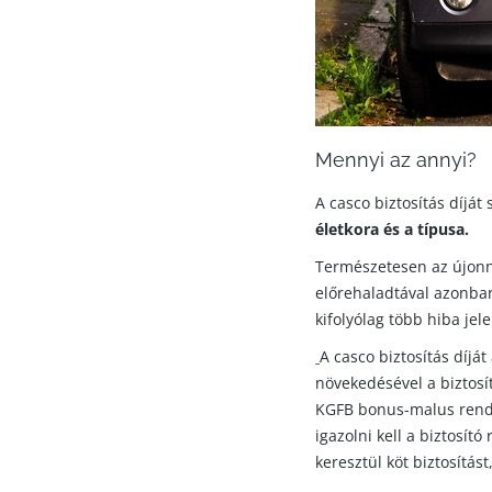
Mennyi az annyi?
A casco biztosítás díjá
életkora és a típusa.
Természetesen az újonna
előrehaladtával azonba
kifolyólag több hiba jel
A casco biztosítás díját
növekedésével a biztosí
KGFB bonus-malus rends
igazolni kell a biztosít
keresztül köt biztosítás