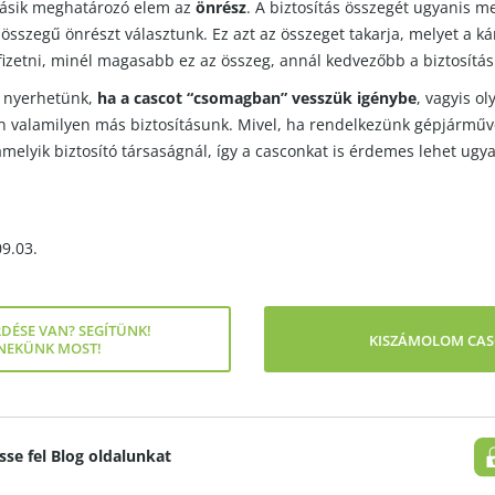
másik meghatározó elem az
önrész
. A biztosítás összegét ugyanis 
 összegű önrészt választunk. Ez azt az összeget takarja, melyet a 
etni, minél magasabb ez az összeg, annál kedvezőbb a biztosítási
s nyerhetünk,
ha a cascot “csomagban” vesszük igénybe
, vagyis ol
n valamilyen más biztosításunk. Mivel, ha rendelkezünk gépjárműv
amelyik biztosító társaságnál, így a casconkat is érdemes lehet ug
09.03.
DÉSE VAN? SEGÍTÜNK!
KISZÁMOLOM CAS
 NEKÜNK MOST!
sse fel Blog oldalunkat