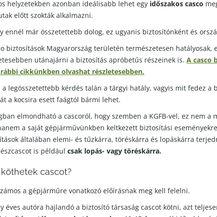
os helyzetekben azonban ideálisabb lehet egy
időszakos casco
megk
tak előtt szokták alkalmazni.
ály ennél már összetettebb dolog, ez ugyanis biztosítónként és orszá
o biztosítások Magyarország területén természetesen hatályosak, eg
esebben utánajárni a biztosítás apróbetűs részeinek is.
A casco b
rábbi cikkünkben olvashat részletesebben.
a legösszetettebb kérdés talán a tárgyi hatály, vagyis mit fedez a b
át a kocsira esett faágtól bármi lehet.
gban elmondható a cascoról, hogy szemben a KGFB-vel, ez nem a 
 hanem a saját gépjárművünkben keltkezett biztosítási eseményekre 
ítások általában elemi- és tűzkárra, töréskárra és lopáskárra terje
észcascot is például
csak lopás- vagy töréskárra.
s köthetek cascot?
ámos a gépjárműre vonatkozó előírásnak meg kell felelni.
éves autóra hajlandó a biztosító társaság cascot kötni, azt telj