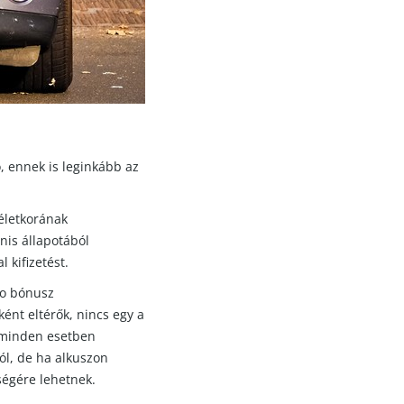
, ennek is leginkább az
életkorának
is állapotából
 kifizetést.
co bónusz
ént eltérők, nincs egy a
 minden esetben
tól, de ha alkuszon
ségére lehetnek.