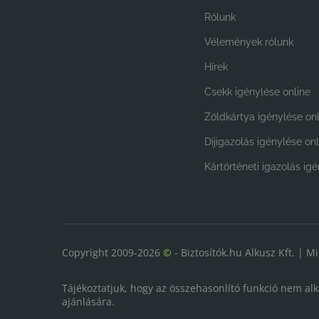
Rólunk
Vélemények rólunk
Hírek
Csekk igénylése online
Zöldkártya igénylése onl
Díjigazolás igénylése onl
Kártörténeti igazolás ig
Copyright 2009-2026
©
- Biztosítók.hu Alkusz Kft. | M
Tájékoztatjuk, hogy az összehasonlító funkció nem alka
ajánlására.