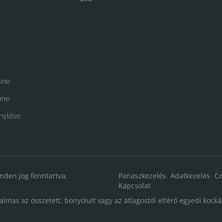
ine
ine
énylése
inden jog fenntartva.
Panaszkezelés
Adatkezelés
Co
Kapcsolat
lmas az összetett, bonyolult vagy az átlagostól eltérő egyedi kockáz