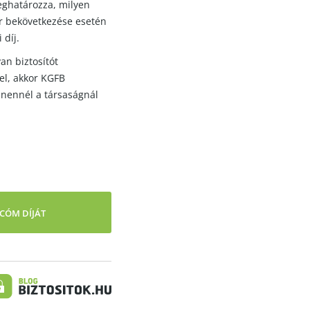
meghatározza, milyen
kár bekövetkezése esetén
 díj.
yan biztosítót
el, akkor KGFB
yanennél a társaságnál
CÓM DÍJÁT