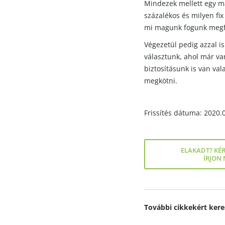
Mindezek mellett egy 
százalékos és milyen fix
mi magunk fogunk megfiz
Végezetül pedig azzal i
választunk, ahol már va
biztosításunk is van val
megkötni.
Frissítés dátuma: 2020.
ELAKADT? KÉR
ÍRJON
További cikkekért kere