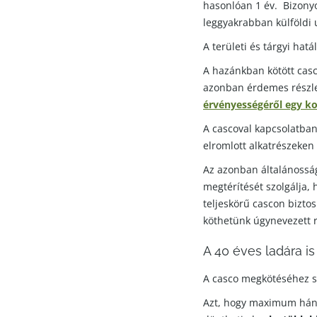
hasonlóan 1 év. Bizony
leggyakrabban külföldi u
A területi és tárgyi hat
A hazánkban kötött casc
azonban érdemes részlet
érvényességéről egy ko
A cascoval kapcsolatban 
elromlott alkatrészeken 
Az azonban általánossá
megtérítését szolgálja,
teljeskörű cascon biztos
köthetünk úgynevezett r
A 40 éves ladára i
A casco megkötéséhez sz
Azt, hogy maximum hány 