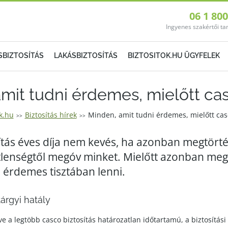
06 1 80
Ingyenes szakértői t
SBIZTOSÍTÁS
LAKÁSBIZTOSÍTÁS
BIZTOSITOK.HU ÜGYFELEK
mit tudni érdemes, mielőtt ca
ók.hu
Biztosítás hírek
Minden, amit tudni érdemes, mielőtt cas
>>
>>
ítás éves díja nem kevés, ha azonban megtörté
lenségtől megóv minket. Mielőtt azonban me
 érdemes tisztában lenni.
tárgyi hatály
tve a legtöbb casco biztosítás határozatlan időtartamú, a biztosítás