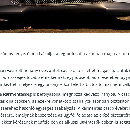
t számos tényező befolyásolja, a legfontosabb azonban maga az autó
n vásárolt néhány éves autók casco díja is lehet magas, az autók 
n az összegek tovább emelkednek, egy idősebb autó esetében ugyan
entkezhet, melyekre egy bizonyos kor felett a biztosító már nem vállal
 a
kármentesség
is befolyásolja, méghozzá kedvező irányba. A cas
tás díja csökken, az ezekre vonatkozó szabályok azonban biztosítónk
zeréhez hasonló egységes szabályzás. A kármentes casco éveket
ó részére, amelynek beszerzése az ügyfél feladata az előző biztosítói
t, akkor kérésének megfelelően az alkuszi ügyintézők ebben is segít