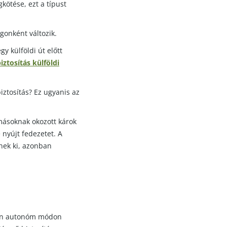
ötése, ezt a típust
gonként változik.
y külföldi út előtt
iztosítás külföldi
iztosítás? Ez ugyanis az
másoknak okozott károk
nyújt fedezetet. A
dnek ki, azonban
esen autonóm módon