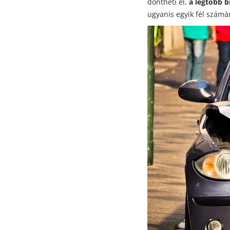
döntheti el,
a legtöbb b
ugyanis egyik fél számá